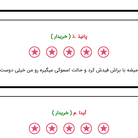
پانیذ .ذ
( خریدار )
 میشه با براش فیدش کرد و حالت اسموکی میگیره رو من خیلی دوست 
آیدا .م
( خریدار )