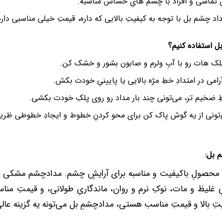
یِ تماسی و افراد با چشم هایِ حساس مناسبه.
د چشم بل با توجه به کیفیتِ بالایی که داره، قیمتِ خیلی مناسبی داره
ل استفاده کنیم؟
 پلک هات رو با آبِ ولرم و صابون بشور و خشک کن.
امی در امتدادِ خطِ مژه بالایی یا پایینیِ خودت بکش.
طِ ضخیم تر، می‌تونی چند بار مداد رو روی پلکِ خودت بکشی.
ی‌تونی از یه گوش پاک کن برای محو کردنِ خطوط و ایجادِ خطوطی ظریف
 بل:
محصولِ باکیفیت و مناسبه برای آرایشِ چشم. مدادچشم مشکی 
 غلیظ و مات، نوکِ نرم و روان، ماندگاریِ طولانی، و قیمتِ مناسب
ِ بالا و قیمتِ مناسب هستی، مدادچشمِ بل می‌تونه یه گزینه عالی 