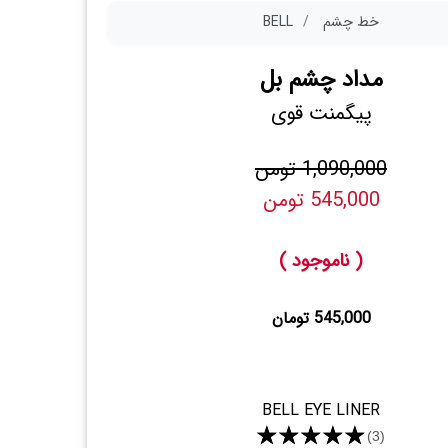
خط چشم
BELL
مداد چشم بل
پیگمنت قوی
1,090,000 تومن
545,000 تومن
( ناموجود )
545,000 تومان
BELL EYE LINER
★★★★★
(3)