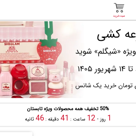
سبدخرید
50% تخفیف همه محصولات ویژه تابستان
45
41
12
1
روز -
ساعت :
دقیقه :
ثانیه