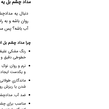
مداد چشم بل یه 
دنبال یه مدادچ
روان باشه و به 
آب باشه؟ پس مدا
چرا مداد چشم بل ان
رنگ مشکیِ غلیظ 
خطوطی دقیق و پ
نرم و روان: نوک
و یکدست ایجاد م
ماندگاریِ طولان
شدن یا ریزش روی
ضد آب: مدادچشمِ 
مناسب برای چشم