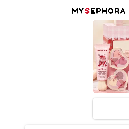
MY
S
EPHORA