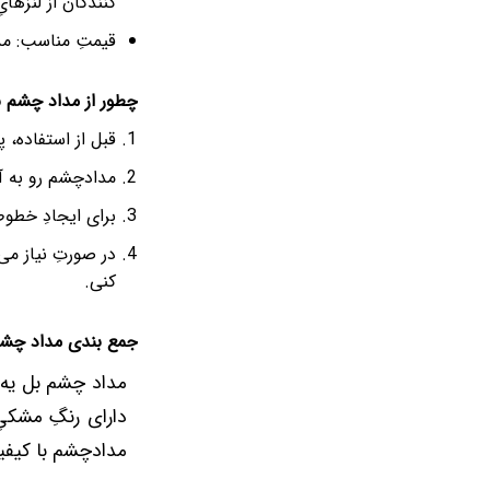
کنندگان از لنزها
قیمتِ مناسب: مدا
چطور از مداد چشم ب
قبل از استفاده،
مدادچشم رو به آر
برای ایجادِ خطو
در صورتِ نیاز م
کنی.
جمع بندی مداد چشم
مداد چشم بل یه 
دارای رنگِ مشکیِ
مدادچشم با کیفیت