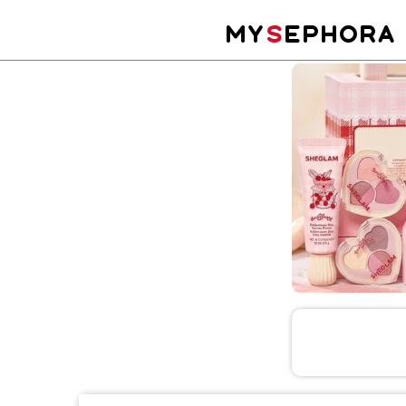
MY
S
EPHORA