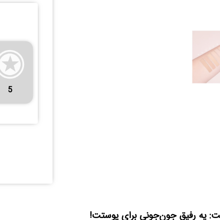
5
فت: یه رفیقِ جون‌جونی برای پوستت!