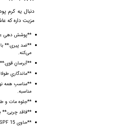
دنبال یه کرم پود
مزیت داره که ع
**پوشش دهیِ عال
**ضد پیری:** با
می‌کنه.
**آبرسانِ قوی:*
**ماندگاریِ طولانی:** تا 12 ساعت روی پوستت می‌مون
**مناسبِ همه نو
مناسبه.
**جلوه مات و طب
**فاقد چربی:** 
**حاوی SPF 15:** از پوستت در برابر اشعه‌های مضر خورشید محافظت می‌کنه.