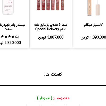
کانسیلر شیگلم
ست 6 عددی رژ مایع مات
میسلار واتر بایودرم
دبالم Special Delivery
خشک
1,393,000 تومن
3,807,000 تومن
★★★★★
(1)
2,820,000 تومن
کامنت ها:
معصومه .ز
( خریدار )