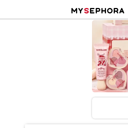
MY
S
EPHORA