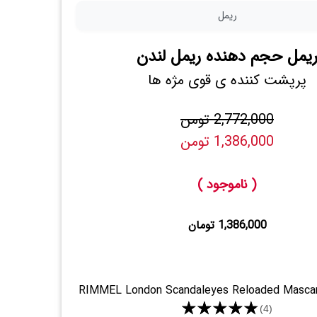
ریمل
یمل حجم دهنده ریمل لندن
پرپشت کننده ی قوی مژه ها
2,772,000 تومن
1,386,000 تومن
( ناموجود )
1,386,000 تومان
RIMMEL London Scandaleyes Reloaded Masca
★★★★★
(4)