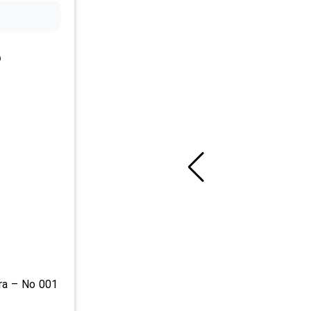
ر
ra – No 001