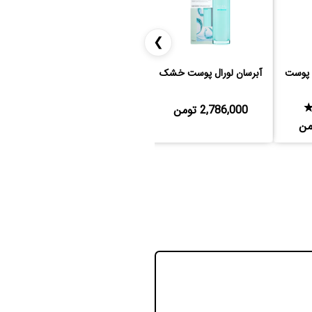
❯
ا پوست
آبرسان لورال پوست خشک
کانسیلر رولوشن
2,786,000 تومن
★★★★★
(8)
885,000 تومن