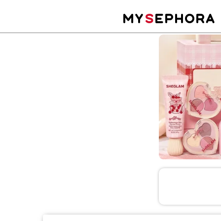
MY
S
EPHORA