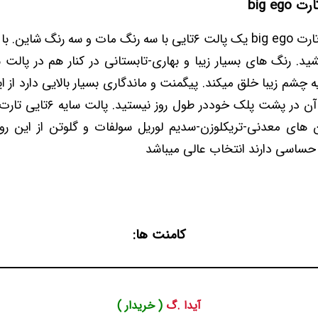
big eg
پالت سایه مینی تارت big ego یک پالت ۶تایی با سه رنگ مات و سه رن
 چشم زیبا خلق میکند. پیگمنت و ماندگاری بسیار بالایی دارد از ا
نگران پاک شدن آن در پشت پلک خود
غن های معدنی-تریکلوزن-سدیم لوریل سولفات و گلوتن از این رو
ساسی دارند انتخاب عالی میباشد
کامنت ها:
آیدا .گ
( خریدار )