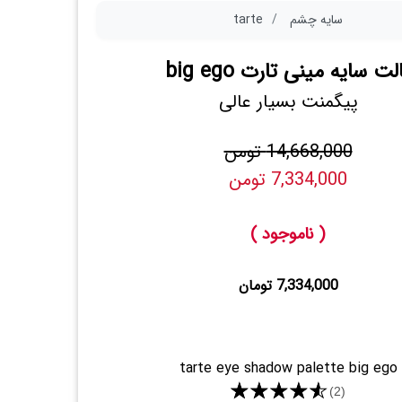
سایه چشم
tarte
لت سایه مینی تارت big ego
پیگمنت بسیار عالی
14,668,000 تومن
7,334,000 تومن
( ناموجود )
7,334,000 تومان
tarte eye shadow palette big ego
★★★★★
(2)