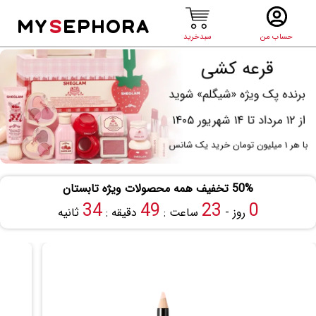
MY
S
EPHORA
حساب من
سبدخرید
50% تخفیف همه محصولات ویژه تابستان
33
49
23
0
روز -
ساعت :
دقیقه :
ثانیه