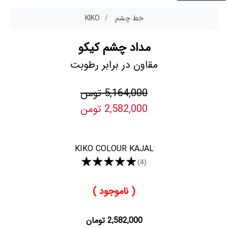
خط چشم
KIKO
مداد چشم کیکو
مقاون در برابر رطوبت
5,164,000 تومن
2,582,000 تومن
KIKO COLOUR KAJAL
★★★★★
(4)
( ناموجود )
2,582,000 تومان