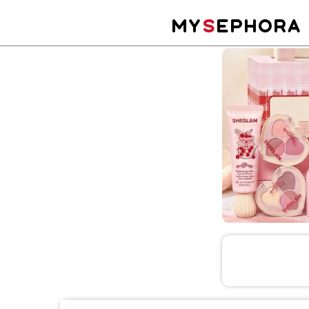
MY
S
EPHORA