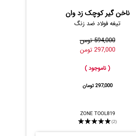
ناخن گیر کوچک زد وان
تیغه فولاد ضد زنگ
594,000 تومن
297,000 تومن
( ناموجود )
297,000 تومان
ZONE TOOL819
★★★★★
(2)