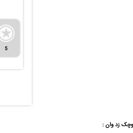
5
کوچک زد وان :