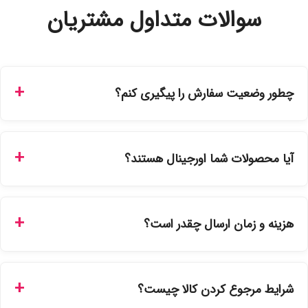
سوالات متداول مشتریان
چطور وضعیت سفارش را پیگیری کنم؟
شما می‌توانید با ورود به حساب کاربری خود در بخش "سفارش‌های
من"، کد رهگیری پستی را دریافت کرده و یا از طریق پنل پیگیری
آیا محصولات شما اورجینال هستند؟
سفارشات در سایت، وضعیت لحظه‌ای مرسوله را مشاهده کنید.
بله، تمامی محصولات موجود در فروشگاه ما با ضمانت اصالت کالا
ارائه می‌شوند. محصولات آرایشی و بهداشتی مستقیماً از
هزینه و زمان ارسال چقدر است؟
نمایندگی‌های معتبر تهیه شده و دارای بچ‌کد قابل استعلام هستند.
ارسال برای خریدهای بالای 5 تومان رایگان است. زمان تحویل در
تهران را میتوانید ارسال فوری همان روز یا هر روز کاری دیگر
شرایط مرجوع کردن کالا چیست؟
انتخاب کنید و برای شهرستان‌ها بین یک الی ۳ روز کاری از طریق