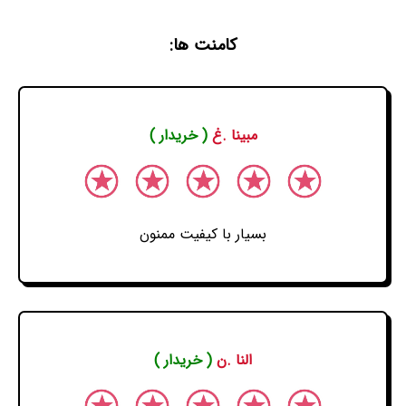
کامنت ها:
مبینا .غ
( خریدار )
بسیار با کیفیت ممنون
النا .ن
( خریدار )