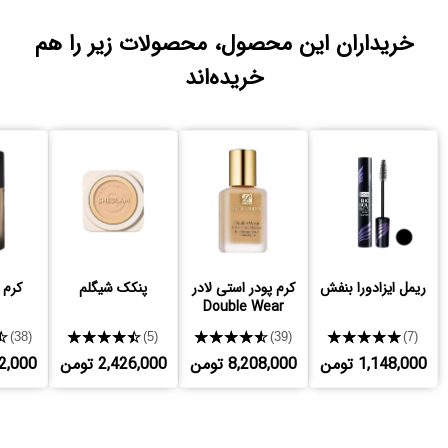
خریداران این محصول، محصولات زیر را هم
خریده‌اند
ریمل ایزادورا بنفش
کرم پودر استی لادر
پنکک شیگلم
کرم 
Double Wear
★
★★★★★
★★★★★
★★★★★
(38)
(5)
(39)
(7)
1,148,000 تومن
8,208,000 تومن
2,426,000 تومن
,072,000