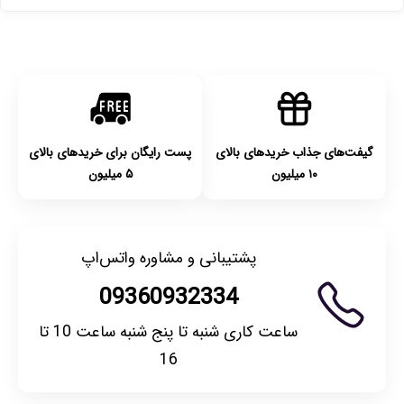
پست پیشتاز خواهد بود.
با توجه به بهداشتی بودن محصولات، مرجوعی تنها در صورت آکبند
بودن محصول و یا وجود نقص فنی/اشتباه در ارسال تا ۷ روز
امکان‌پذیر است. لطفا قبل از باز کردن پلمپ کالا، آن را بررسی
کنید.
گیفت‌های جذاب خریدهای بالای
پست رایگان برای خریدهای بالای
۱۰ میلیون
۵ میلیون
پشتیبانی و مشاوره واتس‌اپ
09360932334
ساعت کاری شنبه تا پنج شنبه ساعت 10 تا
16