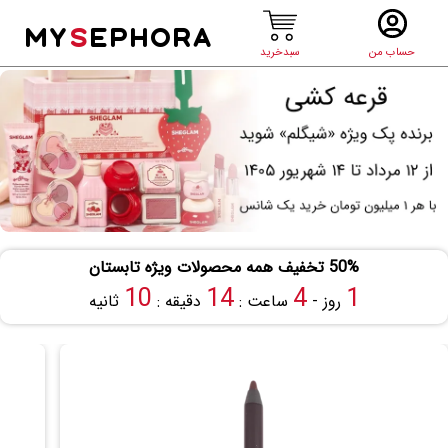
MY
S
EPHORA
حساب من
سبدخرید
50% تخفیف همه محصولات ویژه تابستان
9
14
4
1
روز -
ساعت :
دقیقه :
ثانیه