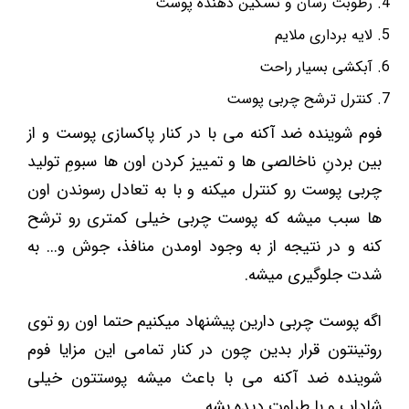
رطوبت رسان و تسکین دهنده پوست
لایه برداری ملایم
آبکشی بسیار راحت
کنترل ترشح چربی پوست
فوم شوینده ضد آکنه می با در کنار پاکسازی پوست و از
بین بردنِ ناخالصی ها و تمییز کردن اون ها سبومِ تولید
چربی پوست رو کنترل میکنه و با به تعادل رسوندن اون
ها سبب میشه که پوست چربی خیلی کمتری رو ترشح
کنه و در نتیجه از به وجود اومدن منافذ، جوش و... به
شدت جلوگیری میشه.
اگه پوست چربی دارین پیشنهاد میکنیم حتما اون رو توی
روتینتون قرار بدین چون در کنار تمامی این مزایا فوم
شوینده ضد آکنه می با باعث میشه پوستتون خیلی
شاداب و با طراوت دیده بشه.