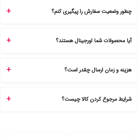
چطور وضعیت سفارش را پیگیری کنم؟
شما می‌توانید با ورود به حساب کاربری خود در بخش "سفارش‌های
من"، کد رهگیری پستی را دریافت کرده و یا از طریق پنل پیگیری
آیا محصولات شما اورجینال هستند؟
سفارشات در سایت، وضعیت لحظه‌ای مرسوله را مشاهده کنید.
بله، تمامی محصولات موجود در فروشگاه ما با ضمانت اصالت کالا
ارائه می‌شوند. محصولات آرایشی و بهداشتی مستقیماً از
هزینه و زمان ارسال چقدر است؟
نمایندگی‌های معتبر تهیه شده و دارای بچ‌کد قابل استعلام هستند.
ارسال برای خریدهای بالای 5 تومان رایگان است. زمان تحویل در
تهران را میتوانید ارسال فوری همان روز یا هر روز کاری دیگر
شرایط مرجوع کردن کالا چیست؟
انتخاب کنید و برای شهرستان‌ها بین یک الی ۳ روز کاری از طریق
پست پیشتاز خواهد بود.
با توجه به بهداشتی بودن محصولات، مرجوعی تنها در صورت آکبند
بودن محصول و یا وجود نقص فنی/اشتباه در ارسال تا ۷ روز
امکان‌پذیر است. لطفا قبل از باز کردن پلمپ کالا، آن را بررسی
کنید.