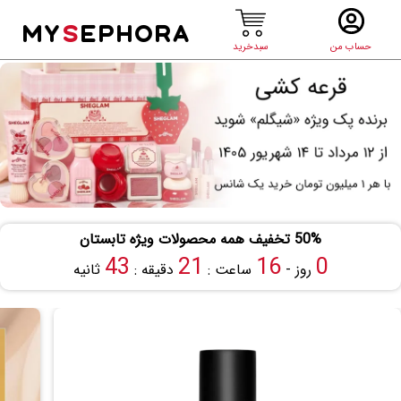
MY
S
EPHORA
حساب من
سبدخرید
50% تخفیف همه محصولات ویژه تابستان
42
21
16
0
روز -
ساعت :
دقیقه :
ثانیه