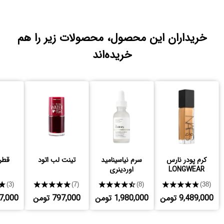
خریداران این محصول، محصولات زیر را هم
خریده‌اند
کرم پودر نارس
سرم نیاسینامید
تینت لب اتود
قطره
LONGWEAR
اوردینری
★
★★★★★
★★★★★
★★★★★
(3)
(7)
(8)
(38)
9,489,000 تومن
1,980,000 تومن
797,000 تومن
,997,000