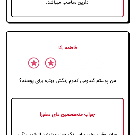
دارین مناسب میباشد.
فاطمه .کا
من پوستم گندومی کدوم رنگش بهتره برای پوستم؟
جواب متخصصین مای سفورا
سلام وقت بخیر برای رنگ هت میتونید از شید رنگی