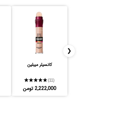
❮
کانسیلر میبلین
★★★★★
(11)
2,222,000 تومن