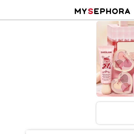
MY
S
EPHORA