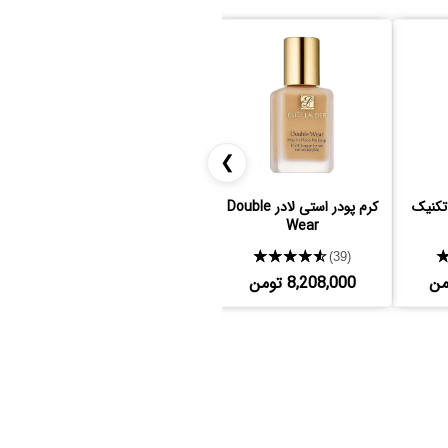
❯
تکنیک
کرم پودر استی لادر Double
پرایمر بنفیت
آبر
Wear
★★★★★
★★★★★
(15)
(39)
8,208,000 تومن
4,695,000 تومن