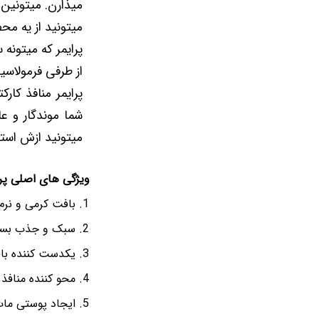
میذارن. میتونین 
میتونید از یه محصول کا
پرایمر که میتونه
از طرفی فرمولاسی
پرایمر منافذ کارک
شما موندگار و 
میتونید ازش استف
ویژگی های اصلی پرای
بافت کرمی و نرم
سبک و جذب بسیا
یکدست کننده ب
محو کننده منافذ
ایجاد پوستی ما