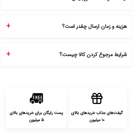
بله، تمامی محصولات موجود در فروشگاه ما با ضمانت اصالت کالا
ارائه می‌شوند. محصولات آرایشی و بهداشتی مستقیماً از
هزینه و زمان ارسال چقدر است؟
نمایندگی‌های معتبر تهیه شده و دارای بچ‌کد قابل استعلام هستند.
ارسال برای خریدهای بالای 5 تومان رایگان است. زمان تحویل در
تهران را میتوانید ارسال فوری همان روز یا هر روز کاری دیگر
شرایط مرجوع کردن کالا چیست؟
انتخاب کنید و برای شهرستان‌ها بین یک الی ۳ روز کاری از طریق
پست پیشتاز خواهد بود.
با توجه به بهداشتی بودن محصولات، مرجوعی تنها در صورت آکبند
بودن محصول و یا وجود نقص فنی/اشتباه در ارسال تا ۷ روز
امکان‌پذیر است. لطفا قبل از باز کردن پلمپ کالا، آن را بررسی
کنید.
گیفت‌های جذاب خریدهای بالای
پست رایگان برای خریدهای بالای
۱۰ میلیون
۵ میلیون