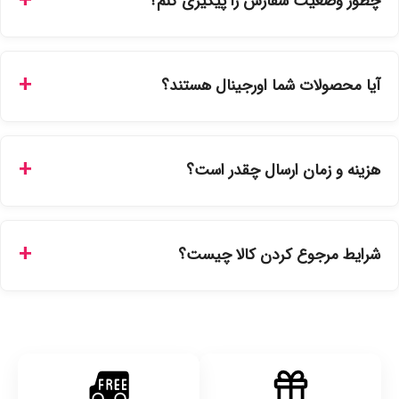
چطور وضعیت سفارش را پیگیری کنم؟
شما می‌توانید با ورود به حساب کاربری خود در بخش "سفارش‌های
من"، کد رهگیری پستی را دریافت کرده و یا از طریق پنل پیگیری
آیا محصولات شما اورجینال هستند؟
سفارشات در سایت، وضعیت لحظه‌ای مرسوله را مشاهده کنید.
بله، تمامی محصولات موجود در فروشگاه ما با ضمانت اصالت کالا
ارائه می‌شوند. محصولات آرایشی و بهداشتی مستقیماً از
هزینه و زمان ارسال چقدر است؟
نمایندگی‌های معتبر تهیه شده و دارای بچ‌کد قابل استعلام هستند.
ارسال برای خریدهای بالای 5 تومان رایگان است. زمان تحویل در
تهران را میتوانید ارسال فوری همان روز یا هر روز کاری دیگر
شرایط مرجوع کردن کالا چیست؟
انتخاب کنید و برای شهرستان‌ها بین یک الی ۳ روز کاری از طریق
پست پیشتاز خواهد بود.
با توجه به بهداشتی بودن محصولات، مرجوعی تنها در صورت آکبند
بودن محصول و یا وجود نقص فنی/اشتباه در ارسال تا ۷ روز
امکان‌پذیر است. لطفا قبل از باز کردن پلمپ کالا، آن را بررسی
کنید.