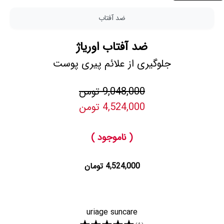
ضد آفتاب
ضد آفتاب اوریاژ
جلوگیری از علائم پیری پوست
9,048,000 تومن
4,524,000 تومن
( ناموجود )
4,524,000 تومان
uriage suncare