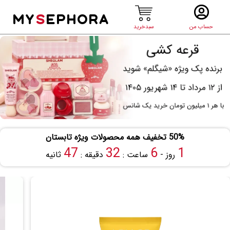
MY
S
EPHORA
حساب من
سبدخرید
50% تخفیف همه محصولات ویژه تابستان
47
32
6
1
روز -
ساعت :
دقیقه :
ثانیه