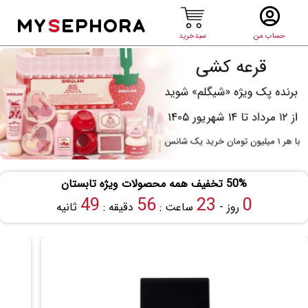
MY
S
EPHORA
حساب من
سبدخرید
50% تخفیف همه محصولات ویژه تابستان
48
56
23
0
روز -
ساعت :
دقیقه :
ثانیه