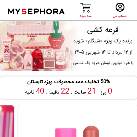
MY
S
EPHORA
حساب من
سبدخرید
50% تخفیف همه محصولات ویژه تابستان
40
22
21
0
روز -
ساعت :
دقیقه :
ثانیه