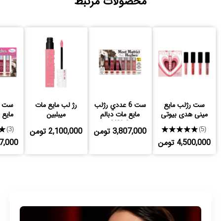
محصولات مرتبط
ست رژلب مایع
ست 6 عددي رژلب
رژ لب مایع مات
مینی هدی بیوتی
مايع مات دبالم
میبلبین
مایع دبا
VOL4
★★★★★
3,807,000 تومن
2,100,000 تومن
★
(3)
(5)
4,500,000 تومن
,807,000