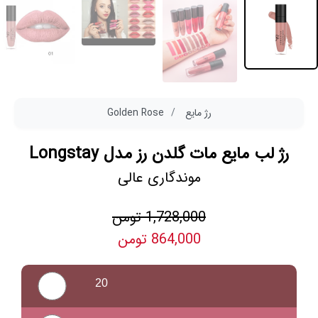
رژ مایع
Golden Rose
رژ لب مایع مات گلدن رز مدل Longstay
موندگاری عالی
1,728,000 تومن
864,000 تومن
20