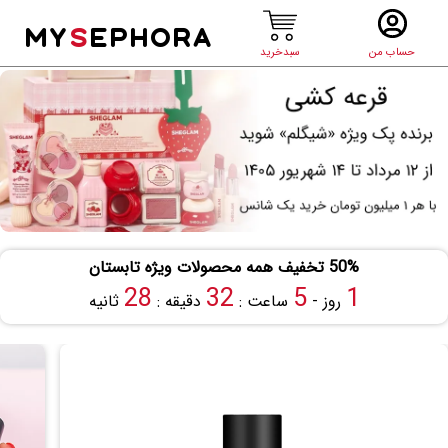
MY
S
EPHORA
حساب من
سبدخرید
50% تخفیف همه محصولات ویژه تابستان
27
32
5
1
روز -
ساعت :
دقیقه :
ثانیه