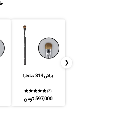
خ
❮
براش S14 صاحارا
★★★★★
(3)
597,000 تومن