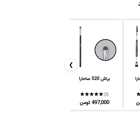
❯
براش S20 صاحارا
مداد چشم دوسر کیکو
★★★★★
★★★★★
(4)
(3)
497,000 تومن
2,514,000 تومن