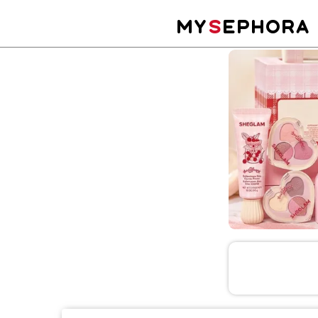
MY
S
EPHORA