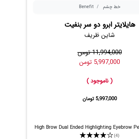
خط چشم
Benefit
هایلایتر ابرو دو سر بنفیت
شاین ظریف
11,994,000 تومن
5,997,000 تومن
( ناموجود )
5,997,000 تومان
High Brow Dual Ended Highlighting Eyebrow Pe
★★★★★
(4)