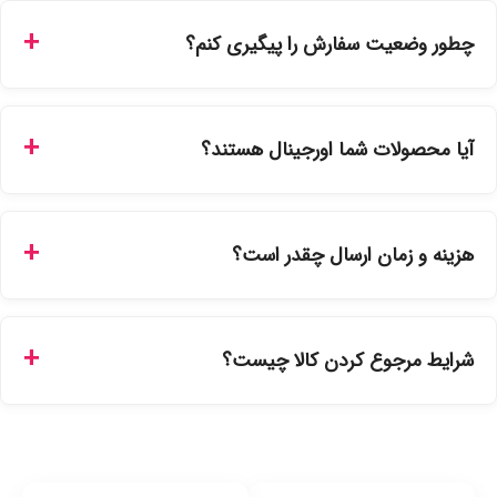
چطور وضعیت سفارش را پیگیری کنم؟
شما می‌توانید با ورود به حساب کاربری خود در بخش "سفارش‌های
من"، کد رهگیری پستی را دریافت کرده و یا از طریق پنل پیگیری
آیا محصولات شما اورجینال هستند؟
سفارشات در سایت، وضعیت لحظه‌ای مرسوله را مشاهده کنید.
بله، تمامی محصولات موجود در فروشگاه ما با ضمانت اصالت کالا
ارائه می‌شوند. محصولات آرایشی و بهداشتی مستقیماً از
هزینه و زمان ارسال چقدر است؟
نمایندگی‌های معتبر تهیه شده و دارای بچ‌کد قابل استعلام هستند.
ارسال برای خریدهای بالای 5 تومان رایگان است. زمان تحویل در
تهران را میتوانید ارسال فوری همان روز یا هر روز کاری دیگر
شرایط مرجوع کردن کالا چیست؟
انتخاب کنید و برای شهرستان‌ها بین یک الی ۳ روز کاری از طریق
پست پیشتاز خواهد بود.
با توجه به بهداشتی بودن محصولات، مرجوعی تنها در صورت آکبند
بودن محصول و یا وجود نقص فنی/اشتباه در ارسال تا ۷ روز
امکان‌پذیر است. لطفا قبل از باز کردن پلمپ کالا، آن را بررسی