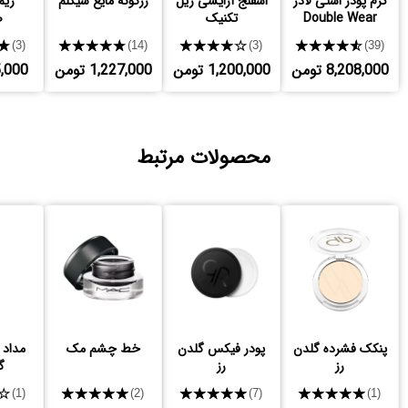
کرم پودر استی لادر
اسفنج آرایشی ریل
رژگونه مایع شیگلم
ریم
Double Wear
تکنیک
ص
★
★★★★★
★★★★★
★★★★★
(3)
(14)
(3)
(39)
8,208,000 تومن
1,200,000 تومن
1,227,000 تومن
765,000
محصولات مرتبط
پنکک فشرده گلدن
پودر فیکس گلدن
خط چشم مک
مداد 
رز
رز
گ
★
★★★★★
★★★★★
★★★★★
(1)
(2)
(7)
(1)