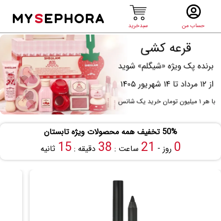
MY
S
EPHORA
حساب من
سبدخرید
50% تخفیف همه محصولات ویژه تابستان
14
38
21
0
روز -
ساعت :
دقیقه :
ثانیه