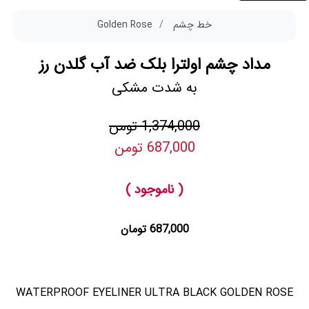
خط چشم
Golden Rose
مداد چشم اولترا بلک ضد آب گلدن رز
به شدت مشکی
1,374,000 تومن
687,000 تومن
( ناموجود )
687,000 تومان
WATERPROOF EYELINER ULTRA BLACK GOLDEN ROSE