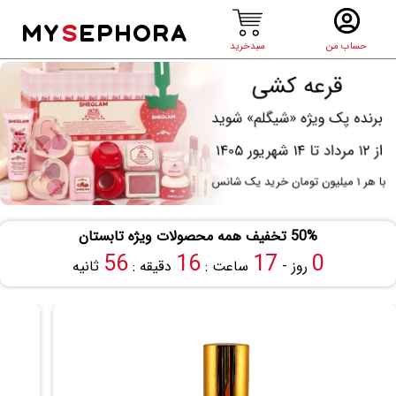
MY
S
EPHORA
حساب من
سبدخرید
50% تخفیف همه محصولات ویژه تابستان
55
16
17
0
روز -
ساعت :
دقیقه :
ثانیه