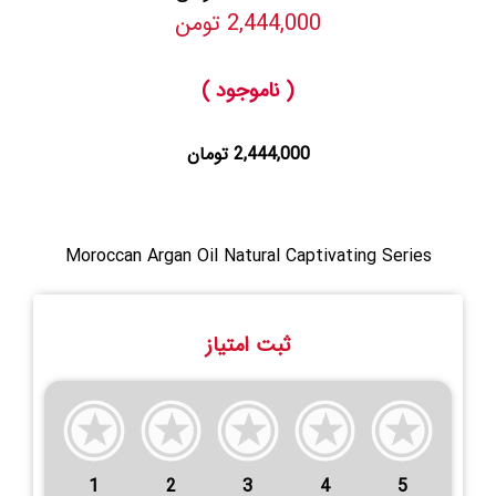
2,444,000 تومن
( ناموجود )
2,444,000 تومان
Moroccan Argan Oil Natural Captivating Series
ثبت امتیاز
1
2
3
4
5