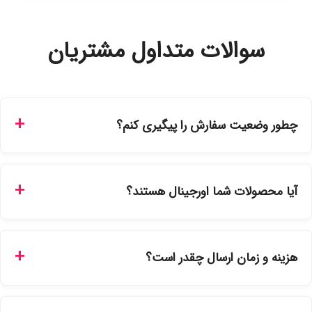
سوالات متداول مشتریان
چطور وضعیت سفارش را پیگیری کنم؟
شما می‌توانید با ورود به حساب کاربری خود در بخش "سفارش‌های
من"، کد رهگیری پستی را دریافت کرده و یا از طریق پنل پیگیری
آیا محصولات شما اورجینال هستند؟
سفارشات در سایت، وضعیت لحظه‌ای مرسوله را مشاهده کنید.
بله، تمامی محصولات موجود در فروشگاه ما با ضمانت اصالت کالا
ارائه می‌شوند. محصولات آرایشی و بهداشتی مستقیماً از
هزینه و زمان ارسال چقدر است؟
نمایندگی‌های معتبر تهیه شده و دارای بچ‌کد قابل استعلام هستند.
ارسال برای خریدهای بالای 5 تومان رایگان است. زمان تحویل در
تهران را میتوانید ارسال فوری همان روز یا هر روز کاری دیگر