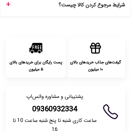
شرایط مرجوع کردن کالا چیست؟
انتخاب کنید و برای شهرستان‌ها بین یک الی ۳ روز کاری از طریق
پست پیشتاز خواهد بود.
با توجه به بهداشتی بودن محصولات، مرجوعی تنها در صورت آکبند
بودن محصول و یا وجود نقص فنی/اشتباه در ارسال تا ۷ روز
امکان‌پذیر است. لطفا قبل از باز کردن پلمپ کالا، آن را بررسی
کنید.
گیفت‌های جذاب خریدهای بالای
پست رایگان برای خریدهای بالای
۱۰ میلیون
۵ میلیون
پشتیبانی و مشاوره واتس‌اپ
09360932334
ساعت کاری شنبه تا پنج شنبه ساعت 10 تا
16