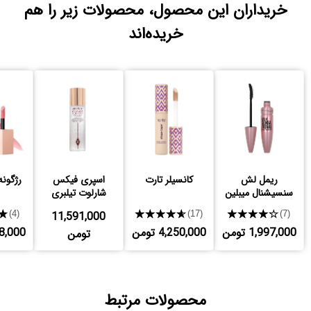
خریداران این محصول، محصولات زیر را هم
خریده‌اند
ریمل لش
کانسیلر تارت
اسپری فیکس
رژگونه
سنسیشنال میبلین
شارلوت تیلبری
★
11,591,000
★★★★★
★★★★★
(4)
(17)
(7)
1,997,000 تومن
4,250,000 تومن
,378,000
تومن
محصولات مرتبط