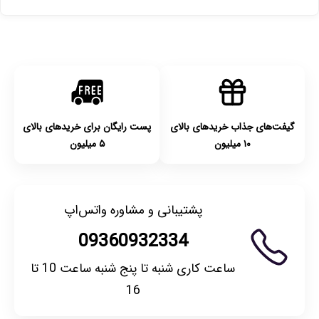
پست پیشتاز خواهد بود.
با توجه به بهداشتی بودن محصولات، مرجوعی تنها در صورت آکبند
بودن محصول و یا وجود نقص فنی/اشتباه در ارسال تا ۷ روز
امکان‌پذیر است. لطفا قبل از باز کردن پلمپ کالا، آن را بررسی
کنید.
گیفت‌های جذاب خریدهای بالای
پست رایگان برای خریدهای بالای
۱۰ میلیون
۵ میلیون
پشتیبانی و مشاوره واتس‌اپ
09360932334
ساعت کاری شنبه تا پنج شنبه ساعت 10 تا
16