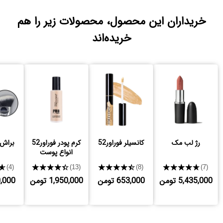
خریداران این محصول، محصولات زیر را هم
خریده‌اند
رژ لب مک
کانسیلر فوراور52
کرم پودر فوراور52
براش S3 صاحا
انواع پوست
★
★★★★★
★★★★★
★★★★★
(4)
(13)
(8)
(7)
5,435,000 تومن
653,000 تومن
1,950,000 تومن
530,000