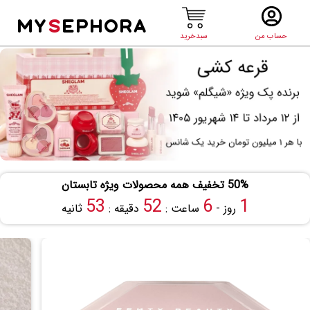
MY
S
EPHORA
حساب من
سبدخرید
50% تخفیف همه محصولات ویژه تابستان
53
52
6
1
روز -
ساعت :
دقیقه :
ثانیه