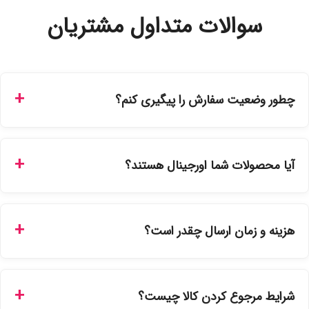
سوالات متداول مشتریان
چطور وضعیت سفارش را پیگیری کنم؟
شما می‌توانید با ورود به حساب کاربری خود در بخش "سفارش‌های
من"، کد رهگیری پستی را دریافت کرده و یا از طریق پنل پیگیری
آیا محصولات شما اورجینال هستند؟
سفارشات در سایت، وضعیت لحظه‌ای مرسوله را مشاهده کنید.
بله، تمامی محصولات موجود در فروشگاه ما با ضمانت اصالت کالا
ارائه می‌شوند. محصولات آرایشی و بهداشتی مستقیماً از
هزینه و زمان ارسال چقدر است؟
نمایندگی‌های معتبر تهیه شده و دارای بچ‌کد قابل استعلام هستند.
ارسال برای خریدهای بالای 5 تومان رایگان است. زمان تحویل در
تهران را میتوانید ارسال فوری همان روز یا هر روز کاری دیگر
شرایط مرجوع کردن کالا چیست؟
انتخاب کنید و برای شهرستان‌ها بین یک الی ۳ روز کاری از طریق