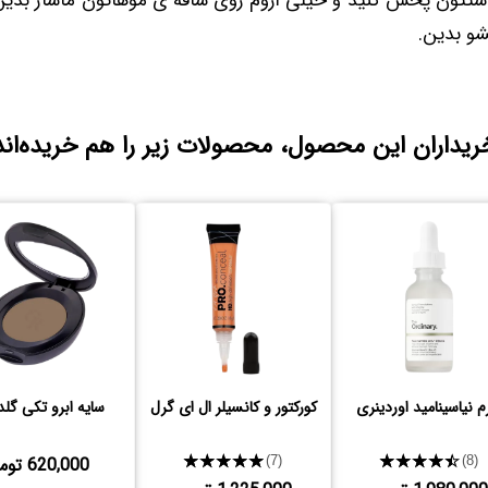
ستتون پخش کنید و خیلی آروم روی ساقه ی موهاتون ماساژ بدین 
شو بدین.
ریداران این محصول، محصولات زیر را هم خریده‌اند
 نیاسینامید اوردینری
کورکتور و کانسیلر ال ای گرل
سایه ابرو تکی گلد
★★★★★
★★★★★
620,000 تومن
(7)
(8)