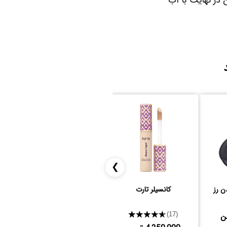
در نهایت با آب
❯
ن رز
کانسیلر تارت
ریمل میبلین مدل اسکای
ریم
های
★★★★★
★★★★★
(5)
(17)