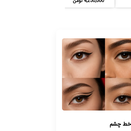
4,250,000 تومن
2,310,000 تومن
 خط چشم