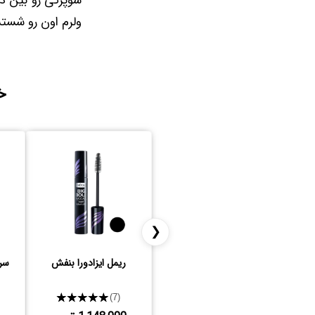
سوپرکی رو بین د
ولرم اون رو شست
خ
❮
ریمل ایزادورا بنفش
سرم
★★★★★
(7)