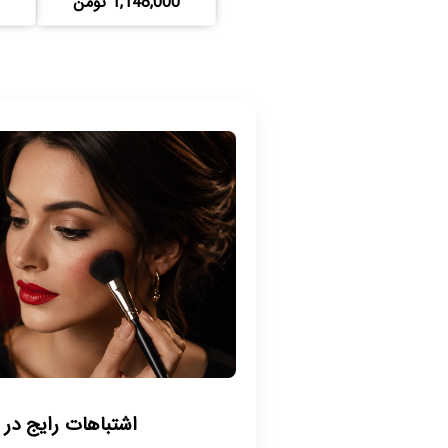
1,148,000 تومن
اشتباهات رایج در