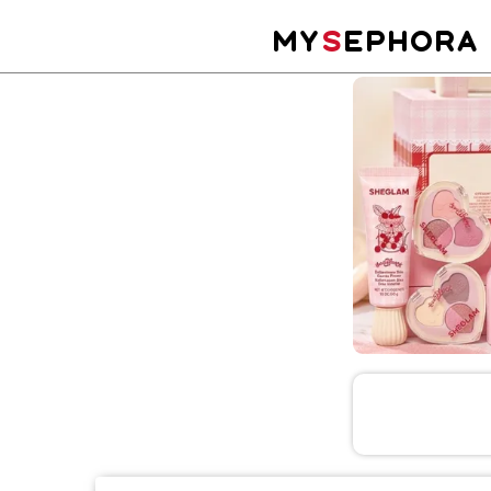
MY
S
EPHORA