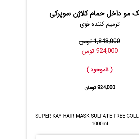
 مو داخل حمام کلاژن سوپرکی
ترمیم کننده قوی
1,848,000 تومن
924,000 تومن
( ناموجود )
924,000 تومان
SUPER KAY HAIR MASK SULFATE FREE COLL
1000ml