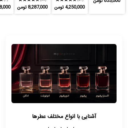
653,000 تومن
4,250,000 تومن
8,287,000 تومن
,148,000
آشنایی با انواع مختلف عطرها