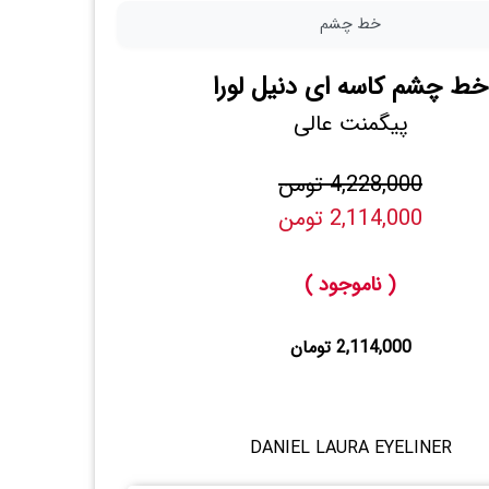
خط چشم
خط چشم کاسه ای دنیل لورا
پیگمنت عالی
4,228,000 تومن
2,114,000 تومن
( ناموجود )
2,114,000 تومان
DANIEL LAURA EYELINER