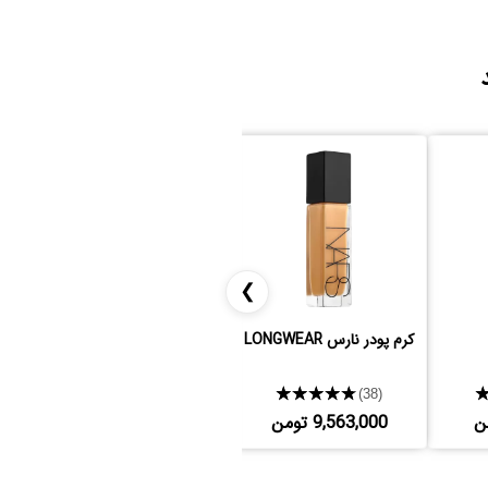
❯
کرم پودر نارس LONGWEAR
براش S30 صاحارا
★★★★★
★★★★★
(3)
(38)
9,563,000 تومن
378,000 تومن