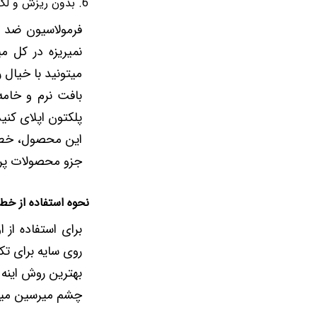
بدون ریزش و ل
فرمولاسیون ضد آ
نمیریزه در کل 
میتونید با خیال ر
بافت نرم و خامه
پلکتون اپلای کن
این محصول، خط 
جزو محصولات پر ط
نحوه استفاده از خط 
برای استفاده از
روی سایه برای تک
بهترین روش اینه 
چشم میرسین میتو