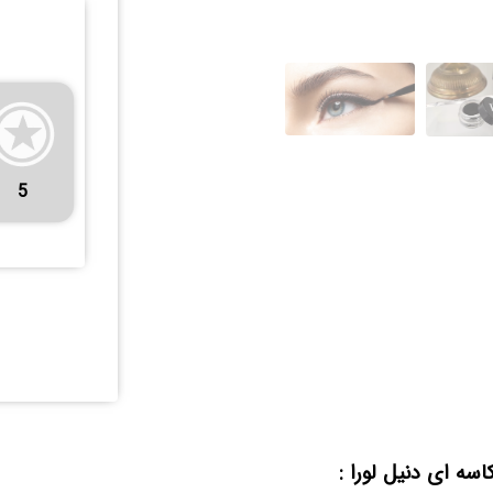
5
سه ای دنیل لورا :