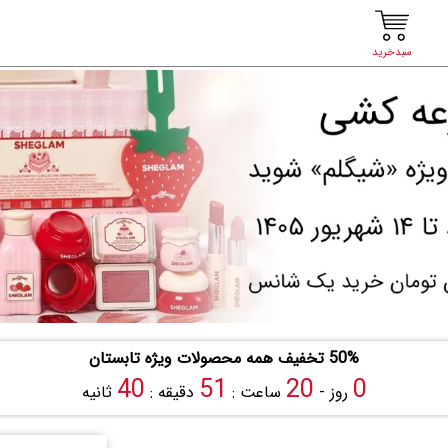
سبدخرید
50% تخفیف همه محصولات ویژه تابستان
39
51
20
0
روز -
ساعت :
دقیقه :
ثانیه