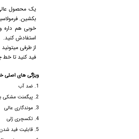
یک محصول عالی 
بکشین. فرمولاسی
خوبی هم داره و
استفادش کنید.
از طرفی میتونید
فید کنید تا خط چ
ویژگی های اصلی خط
ضد آب
پیگمنت مشکی بس
موندگاری عالی
تکسچری ژلی
قابلیت فید شدن