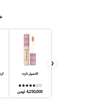
خ
❮
کانسیلر تارت
★★★★★
(17)
4,250,000 تومن