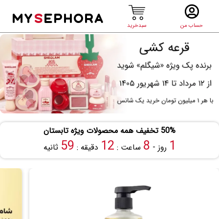
MY
S
EPHORA
حساب من
سبدخرید
50% تخفیف همه محصولات ویژه تابستان
58
12
8
1
روز -
ساعت :
دقیقه :
ثانیه