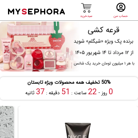
MY
S
EPHORA
حساب من
سبدخرید
50% تخفیف همه محصولات ویژه تابستان
37
51
22
0
روز -
ساعت :
دقیقه :
ثانیه