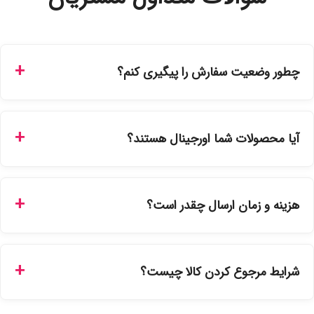
چطور وضعیت سفارش را پیگیری کنم؟
شما می‌توانید با ورود به حساب کاربری خود در بخش "سفارش‌های
من"، کد رهگیری پستی را دریافت کرده و یا از طریق پنل پیگیری
آیا محصولات شما اورجینال هستند؟
سفارشات در سایت، وضعیت لحظه‌ای مرسوله را مشاهده کنید.
بله، تمامی محصولات موجود در فروشگاه ما با ضمانت اصالت کالا
ارائه می‌شوند. محصولات آرایشی و بهداشتی مستقیماً از
هزینه و زمان ارسال چقدر است؟
نمایندگی‌های معتبر تهیه شده و دارای بچ‌کد قابل استعلام هستند.
ارسال برای خریدهای بالای 5 تومان رایگان است. زمان تحویل در
تهران را میتوانید ارسال فوری همان روز یا هر روز کاری دیگر
شرایط مرجوع کردن کالا چیست؟
انتخاب کنید و برای شهرستان‌ها بین یک الی ۳ روز کاری از طریق
پست پیشتاز خواهد بود.
با توجه به بهداشتی بودن محصولات، مرجوعی تنها در صورت آکبند