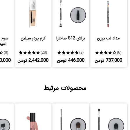
مداد لب یورن
براش S12 صاحارا
کرم پودر میبلین
سرم ه
اسید
★
★★★★★
★★★★★
★★★★★
(8)
(28)
(2)
(6)
737,000 تومن
446,000 تومن
2,442,000 تومن
,800,000
محصولات مرتبط