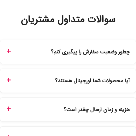
سوالات متداول مشتریان
چطور وضعیت سفارش را پیگیری کنم؟
شما می‌توانید با ورود به حساب کاربری خود در بخش "سفارش‌های
من"، کد رهگیری پستی را دریافت کرده و یا از طریق پنل پیگیری
آیا محصولات شما اورجینال هستند؟
سفارشات در سایت، وضعیت لحظه‌ای مرسوله را مشاهده کنید.
بله، تمامی محصولات موجود در فروشگاه ما با ضمانت اصالت کالا
ارائه می‌شوند. محصولات آرایشی و بهداشتی مستقیماً از
هزینه و زمان ارسال چقدر است؟
نمایندگی‌های معتبر تهیه شده و دارای بچ‌کد قابل استعلام هستند.
ارسال برای خریدهای بالای 5 تومان رایگان است. زمان تحویل در
تهران را میتوانید ارسال فوری همان روز یا هر روز کاری دیگر