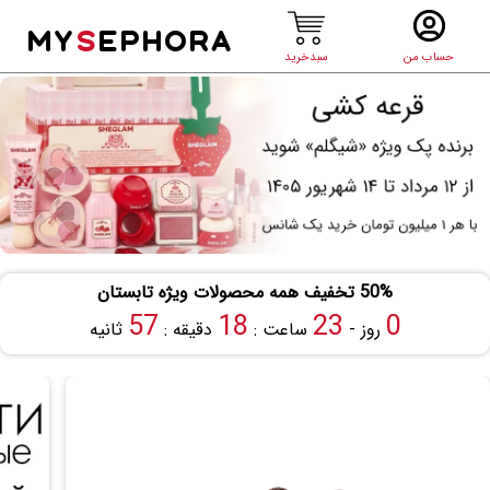
MY
S
EPHORA
حساب من
سبدخرید
50% تخفیف همه محصولات ویژه تابستان
57
18
23
0
روز -
ساعت :
دقیقه :
ثانیه