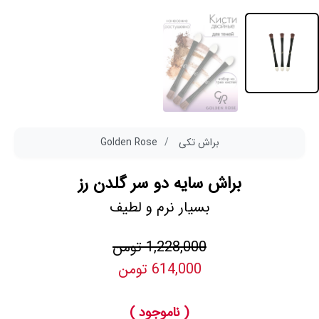
براش تکی
Golden Rose
براش سایه دو سر گلدن رز
بسیار نرم و لطیف
1,228,000 تومن
614,000 تومن
( ناموجود )