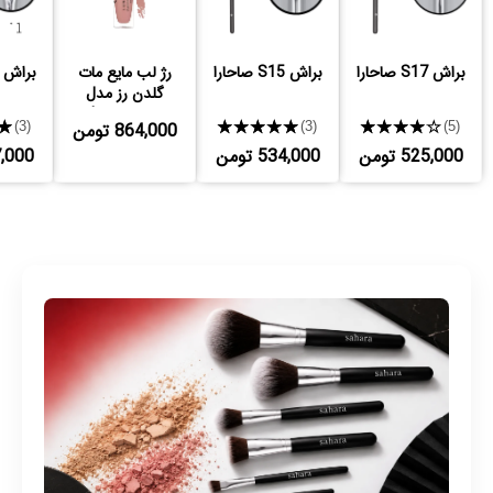
براش S17 صاحارا
براش S15 صاحارا
رژ لب مایع مات
براش S11 صاحارا
گلدن رز مدل
Longstay
★★★★★
★★★★★
864,000 تومن
★
(3)
(3)
(5)
525,000 تومن
534,000 تومن
497,000