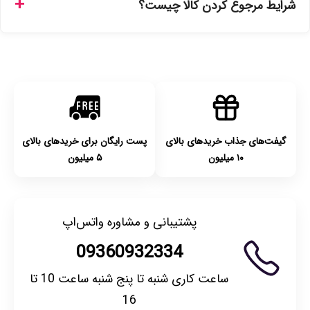
شرایط مرجوع کردن کالا چیست؟
انتخاب کنید و برای شهرستان‌ها بین یک الی ۳ روز کاری از طریق
پست پیشتاز خواهد بود.
با توجه به بهداشتی بودن محصولات، مرجوعی تنها در صورت آکبند
بودن محصول و یا وجود نقص فنی/اشتباه در ارسال تا ۷ روز
امکان‌پذیر است. لطفا قبل از باز کردن پلمپ کالا، آن را بررسی
کنید.
گیفت‌های جذاب خریدهای بالای
پست رایگان برای خریدهای بالای
۱۰ میلیون
۵ میلیون
پشتیبانی و مشاوره واتس‌اپ
09360932334
ساعت کاری شنبه تا پنج شنبه ساعت 10 تا
16