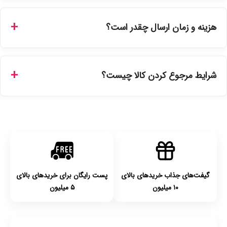
بله، تمامی محصولات موجود در فروشگاه ما با ضمانت اصالت کالا
ارائه می‌شوند. محصولات آرایشی و بهداشتی مستقیماً از
هزینه و زمان ارسال چقدر است؟
نمایندگی‌های معتبر تهیه شده و دارای بچ‌کد قابل استعلام هستند.
ارسال برای خریدهای بالای 5 تومان رایگان است. زمان تحویل در
تهران را میتوانید ارسال فوری همان روز یا هر روز کاری دیگر
شرایط مرجوع کردن کالا چیست؟
انتخاب کنید و برای شهرستان‌ها بین یک الی ۳ روز کاری از طریق
پست پیشتاز خواهد بود.
با توجه به بهداشتی بودن محصولات، مرجوعی تنها در صورت آکبند
بودن محصول و یا وجود نقص فنی/اشتباه در ارسال تا ۷ روز
امکان‌پذیر است. لطفا قبل از باز کردن پلمپ کالا، آن را بررسی
کنید.
گیفت‌های جذاب خریدهای بالای
پست رایگان برای خریدهای بالای
۱۰ میلیون
۵ میلیون