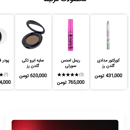
کورکتور مدادی
ریمل اسنس
سایه ابرو تکی
پودر 
گلدن رز
صورتی
گلدن رز
431,000 تومن
★★★★★
620,000 تومن
★
(7)
(3)
765,000 تومن
,404,000