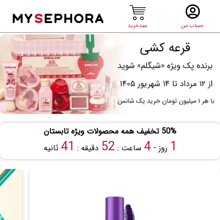
MY
S
EPHORA
حساب من
سبدخرید
50% تخفیف همه محصولات ویژه تابستان
41
52
4
1
روز -
ساعت :
دقیقه :
ثانیه