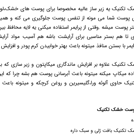
ک تکنیک یه زیر ساز عالیه مخصوصا برای پوست های خشک،لواز
 پوست شما می مونه از تنفس پوست جلوگیری می کنه و هم
وست میشه .وقتی از پرایمر استفاده میکنی یه لایه محافظ بین
ی تا هم بستر مناسبی برای آرایشت باشه هم آسیب مواد آرای
رایمر با بستن منافذ میتونه باعث بهتر خوابیدن کرم پودر و افزای
 تکنیک علاوه بر افزایش ماندگاری میکاپتون و زیر سازی که ب
اده میکاپ میکنه میتونه باعث آبرسانی پوست هم بشه چرا که ای
 حاوی آلوئه ورا،گلیسیرین و روغن کرچکه و میتونه باعث آب
 پوست خشک تکنیک
ه
ک تکنیک بافت ژلی و سبک داره