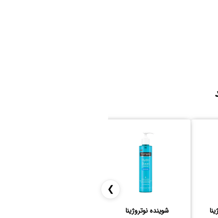
❯
نا
شوینده نوتروژینا
قطره اینگلوت