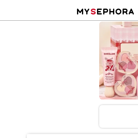
MY
S
EPHORA