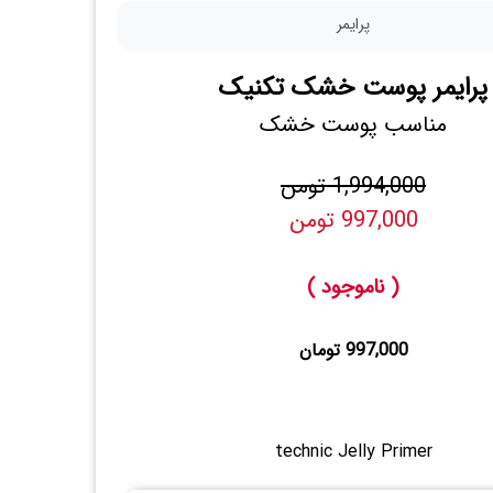
پرایمر
پرایمر پوست خشک تکنیک
مناسب پوست خشک
1,994,000 تومن
997,000 تومن
( ناموجود )
997,000 تومان
technic Jelly Primer