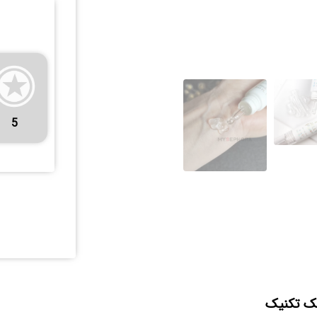
5
ک تکنیک