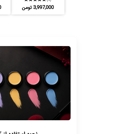
3,997,000 تومن
0