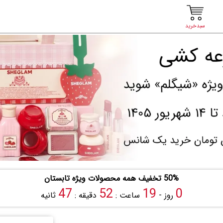
سبدخرید
50% تخفیف همه محصولات ویژه تابستان
46
52
19
0
روز -
ساعت :
دقیقه :
ثانیه