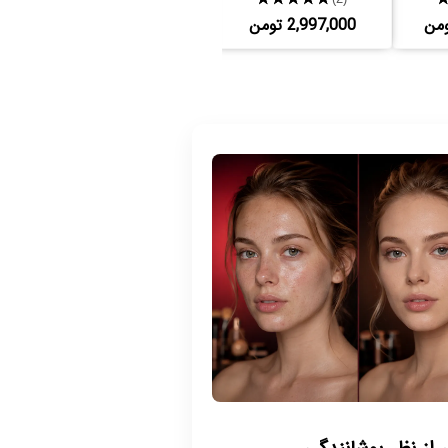
2,997,000 تومن
17,550,000 تومن