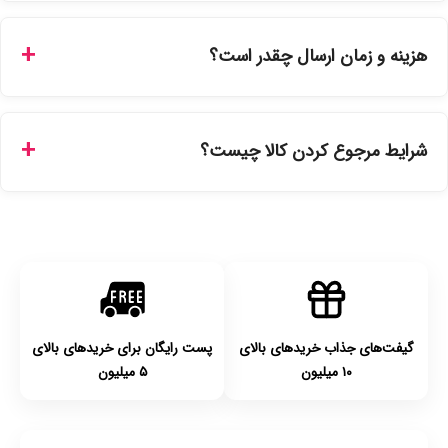
بله، تمامی محصولات موجود در فروشگاه ما با ضمانت اصالت کالا
ارائه می‌شوند. محصولات آرایشی و بهداشتی مستقیماً از
هزینه و زمان ارسال چقدر است؟
نمایندگی‌های معتبر تهیه شده و دارای بچ‌کد قابل استعلام هستند.
ارسال برای خریدهای بالای 5 تومان رایگان است. زمان تحویل در
تهران را میتوانید ارسال فوری همان روز یا هر روز کاری دیگر
شرایط مرجوع کردن کالا چیست؟
انتخاب کنید و برای شهرستان‌ها بین یک الی ۳ روز کاری از طریق
پست پیشتاز خواهد بود.
با توجه به بهداشتی بودن محصولات، مرجوعی تنها در صورت آکبند
بودن محصول و یا وجود نقص فنی/اشتباه در ارسال تا ۷ روز
امکان‌پذیر است. لطفا قبل از باز کردن پلمپ کالا، آن را بررسی
کنید.
گیفت‌های جذاب خریدهای بالای
پست رایگان برای خریدهای بالای
۱۰ میلیون
۵ میلیون