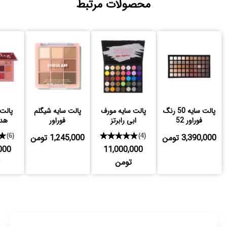
محصولات مرتبط
پالت سایه 50 رنگ
پالت سایه مورف
پالت سایه شیگلم
پالت 
فوراور 52
ابی رابرتز
فوراور
هدی
3,390,000 تومن
★★★★★
1,245,000 تومن
★
(6)
(4)
000
11,000,000
تومن