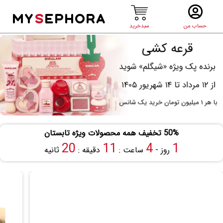
MY
S
EPHORA
حساب من
سبدخرید
50% تخفیف همه محصولات ویژه تابستان
19
11
4
1
روز -
ساعت :
دقیقه :
ثانیه