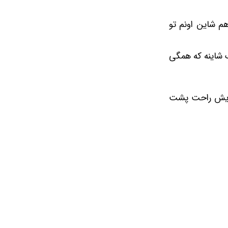
 داره هم شاین اونم تو
 ترکیبی از 2 رنگ تیره دو رنگ بیس و روشن و 3 تا رنگ شاینه که همگی
افت نرم پودریش راحت پشت