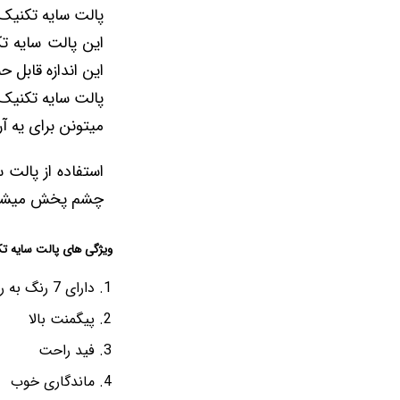
پالت سایه تکنیک Banoffee یه پالت کامله،چرا میگیم یه پالت کا
این اندازه قابل ح
میتونن برای یه 
چشم پخش میشه و 
ویژگی های پالت سایه تکنیک ee
دارای 7 رنگ به رنگ های نود و تیره و شاین
پیگمنت بالا
فید راحت
ماندگاری خوب