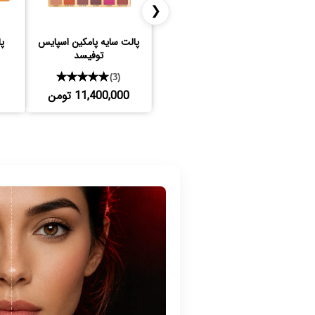
❮
پالت سایه پامکین اسپایس
توفیسد
★★★★★
(3)
11,400,000 تومن