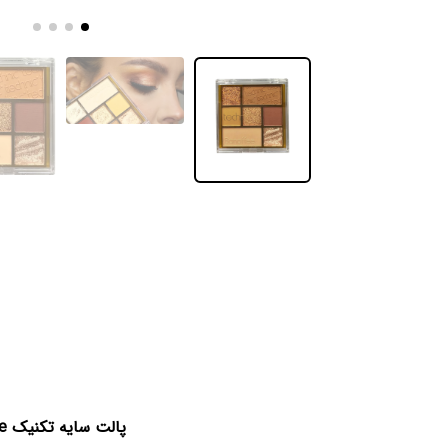
پالت سایه تکنیک Banofee