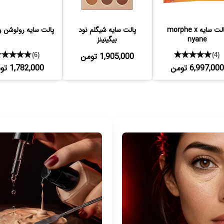
پالت سایه morphe x
پالت سایه شیگلم نود
پالت سایه رولوشن و
nyane
بیگینینز
★★★★★
1,905,000 تومن
★★★★★
(6)
(4)
6,997,000 تومن
1,782,000 تومن