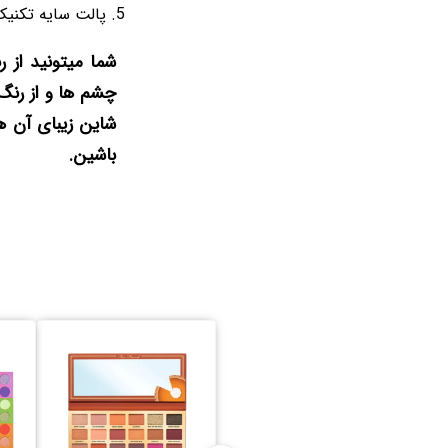
پالت سایه تکنیک Banoffee مناسب انواع پ
شما میتونید از
شاین زیبای آن ه
باشین.