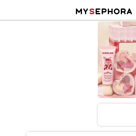
MY
S
EPHORA