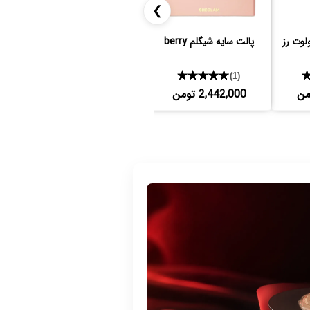
❯
لوت رز
پالت سایه شیگلم berry
سایه تکی تراکوتا گلدن رز
پال
★★★★★
864,000 تومن
(1)
2,442,000 تومن