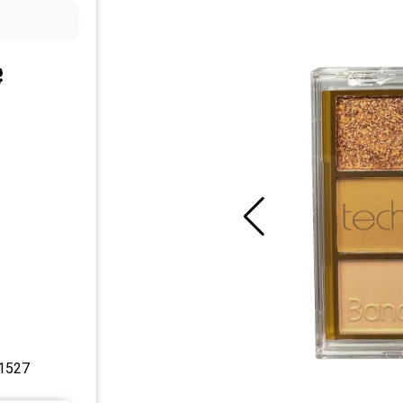
پ
21527