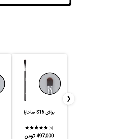
❮
براش S16 صاحارا
★★★★★
(5)
497,000 تومن