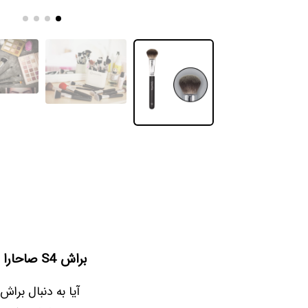
براش S4 صاحارا