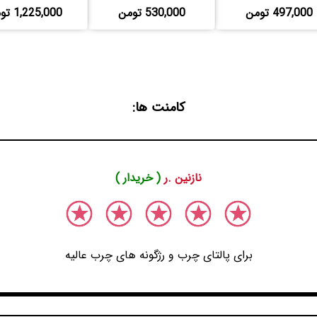
497,000 تومن
530,000 تومن
1,225,000 تومن
کامنت ها:
نازنین .ر
( خریدار )
برای پالتای چرب و رژگونه های چرب عالیه