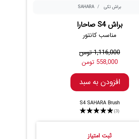
براش تکی
SAHARA
براش S4 صاحارا
مناسب کانتور
1,116,000 تومن
558,000 تومن
افزودن به سبد
S4 SAHARA Brush
★★★★★
(3)
ثبت امتیاز