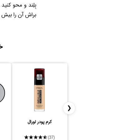
بِلِند و محو کنی
براش آن را بیش 
خ
❮
کرم پودر لورال
★★★★★
(37)