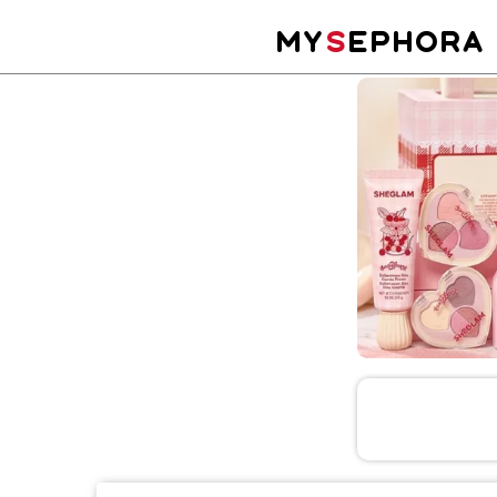
MY
S
EPHORA