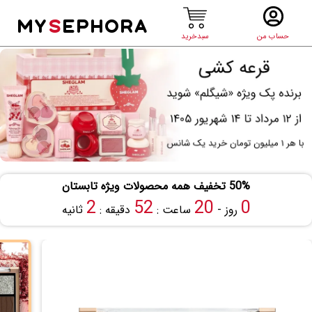
MY
S
EPHORA
حساب من
سبدخرید
50% تخفیف همه محصولات ویژه تابستان
1
52
20
0
روز -
ساعت :
دقیقه :
ثانیه