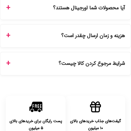
من"، کد رهگیری پستی را دریافت کرده و یا از طریق پنل پیگیری
آیا محصولات شما اورجینال هستند؟
سفارشات در سایت، وضعیت لحظه‌ای مرسوله را مشاهده کنید.
بله، تمامی محصولات موجود در فروشگاه ما با ضمانت اصالت کالا
ارائه می‌شوند. محصولات آرایشی و بهداشتی مستقیماً از
هزینه و زمان ارسال چقدر است؟
نمایندگی‌های معتبر تهیه شده و دارای بچ‌کد قابل استعلام هستند.
ارسال برای خریدهای بالای 5 تومان رایگان است. زمان تحویل در
تهران را میتوانید ارسال فوری همان روز یا هر روز کاری دیگر
شرایط مرجوع کردن کالا چیست؟
انتخاب کنید و برای شهرستان‌ها بین یک الی ۳ روز کاری از طریق
پست پیشتاز خواهد بود.
با توجه به بهداشتی بودن محصولات، مرجوعی تنها در صورت آکبند
بودن محصول و یا وجود نقص فنی/اشتباه در ارسال تا ۷ روز
امکان‌پذیر است. لطفا قبل از باز کردن پلمپ کالا، آن را بررسی
کنید.
گیفت‌های جذاب خریدهای بالای
پست رایگان برای خریدهای بالای
۱۰ میلیون
۵ میلیون