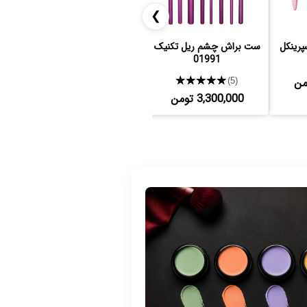
❯
رینکل
ست براش چشم ریل تکنیک
ست براش مورف rose
away
01991
★★★★★
★★★★★
(3)
(5)
3,300,000 تومن
9,600,000 تومن