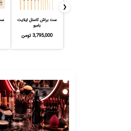
❮
ست براش کاستل ایلایت
ست بر
بامبو
3,795,000 تومن