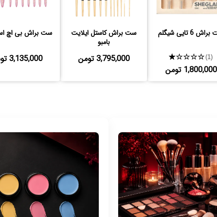
اش 6 تایی شیگلم
ست براش کاستل ایلایت
ست براش بی اچ اسپ
بامبو
★★★★★
3,795,000 تومن
3,135,000 تومن
(1)
1,800,000 تومن