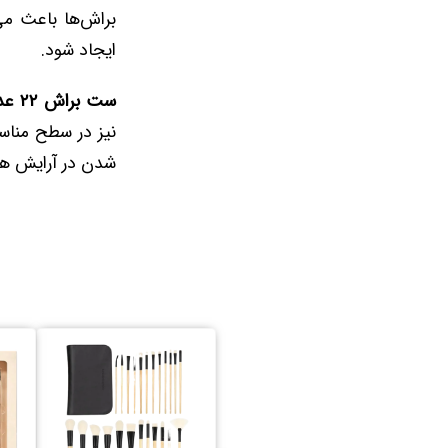
براش‌ها باعث م
ایجاد شود.
ست براش ۲۲ عددی کاستل
نیز در سطح مناسب
شدن در آرایش هس