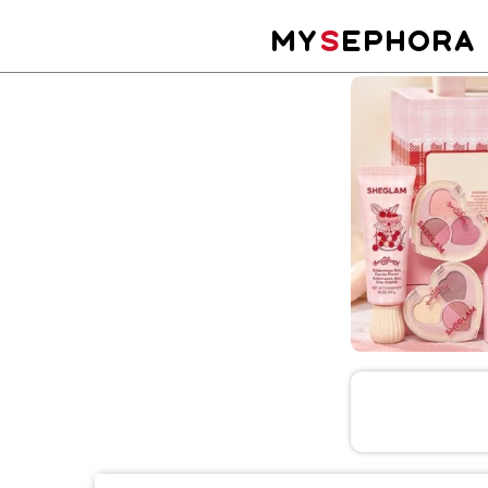
MY
S
EPHORA