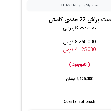
ست براش
COASTAL
ست براش 22 عددی کاستل
به شدت کاربردی
8,250,000 تومن
4,125,000 تومن
( ناموجود )
4,125,000 تومان
Coastal set brush