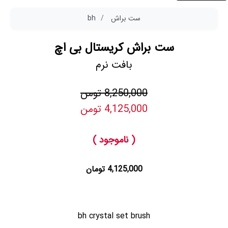
ست براش
bh
ست براش کریستال بی اچ
بافت نرم
8,250,000 تومن
4,125,000 تومن
( ناموجود )
4,125,000 تومان
bh crystal set brush