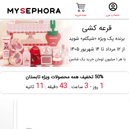
MY
S
EPHORA
حساب من
سبدخرید
50% تخفیف همه محصولات ویژه تابستان
10
43
3
1
روز -
ساعت :
دقیقه :
ثانیه