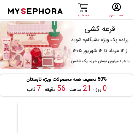
MY
S
EPHORA
حساب من
سبدخرید
50% تخفیف همه محصولات ویژه تابستان
7
56
21
0
روز -
ساعت :
دقیقه :
ثانیه