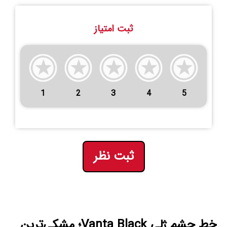
ثبت امتیاز
1
2
3
4
5
ثبت نظر
خط چشم ژلی Vanta Black؛ مشکی‌ترین