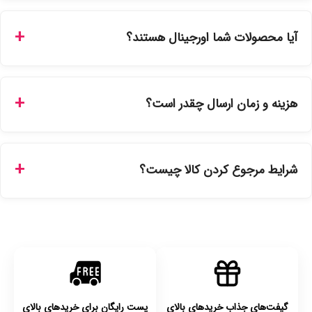
شما می‌توانید با ورود به حساب کاربری خود در بخش "سفارش‌های
من"، کد رهگیری پستی را دریافت کرده و یا از طریق پنل پیگیری
آیا محصولات شما اورجینال هستند؟
سفارشات در سایت، وضعیت لحظه‌ای مرسوله را مشاهده کنید.
بله، تمامی محصولات موجود در فروشگاه ما با ضمانت اصالت کالا
ارائه می‌شوند. محصولات آرایشی و بهداشتی مستقیماً از
هزینه و زمان ارسال چقدر است؟
نمایندگی‌های معتبر تهیه شده و دارای بچ‌کد قابل استعلام هستند.
ارسال برای خریدهای بالای 5 تومان رایگان است. زمان تحویل در
تهران را میتوانید ارسال فوری همان روز یا هر روز کاری دیگر
شرایط مرجوع کردن کالا چیست؟
انتخاب کنید و برای شهرستان‌ها بین یک الی ۳ روز کاری از طریق
پست پیشتاز خواهد بود.
با توجه به بهداشتی بودن محصولات، مرجوعی تنها در صورت آکبند
بودن محصول و یا وجود نقص فنی/اشتباه در ارسال تا ۷ روز
امکان‌پذیر است. لطفا قبل از باز کردن پلمپ کالا، آن را بررسی
کنید.
گیفت‌های جذاب خریدهای بالای
پست رایگان برای خریدهای بالای