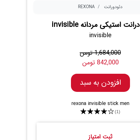
دئودورانت
REXONA
انت استیکی مردانه invisible
invisible
1,684,000 تومن
842,000 تومن
افزودن به سبد
rexona invisible stick men
★★★★★
(1)
ثبت امتیاز