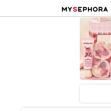
MY
S
EPHORA