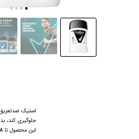
استیک ضدتعریق 
جلوگیری کند، بدو
این محصول تا
۴۸ س