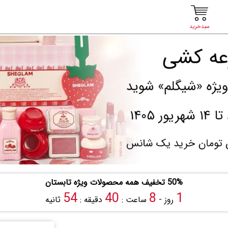
سبدخرید
50% تخفیف همه محصولات ویژه تابستان
53
40
8
1
روز -
ساعت :
دقیقه :
ثانیه