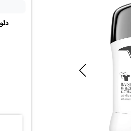
دئودر