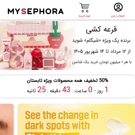
MY
S
EPHORA
حساب من
سبدخرید
50% تخفیف همه محصولات ویژه تابستان
24
43
0
1
روز -
ساعت :
دقیقه :
ثانیه