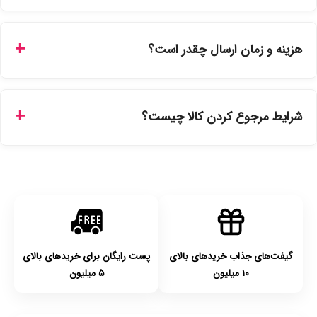
بله، تمامی محصولات موجود در فروشگاه ما با ضمانت اصالت کالا
ارائه می‌شوند. محصولات آرایشی و بهداشتی مستقیماً از
هزینه و زمان ارسال چقدر است؟
نمایندگی‌های معتبر تهیه شده و دارای بچ‌کد قابل استعلام هستند.
ارسال برای خریدهای بالای 5 تومان رایگان است. زمان تحویل در
تهران را میتوانید ارسال فوری همان روز یا هر روز کاری دیگر
شرایط مرجوع کردن کالا چیست؟
انتخاب کنید و برای شهرستان‌ها بین یک الی ۳ روز کاری از طریق
پست پیشتاز خواهد بود.
با توجه به بهداشتی بودن محصولات، مرجوعی تنها در صورت آکبند
بودن محصول و یا وجود نقص فنی/اشتباه در ارسال تا ۷ روز
امکان‌پذیر است. لطفا قبل از باز کردن پلمپ کالا، آن را بررسی
کنید.
گیفت‌های جذاب خریدهای بالای
پست رایگان برای خریدهای بالای
۱۰ میلیون
۵ میلیون