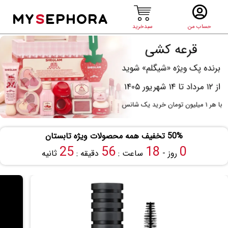
MY
S
EPHORA
حساب من
سبدخرید
50% تخفیف همه محصولات ویژه تابستان
25
56
18
0
روز -
ساعت :
دقیقه :
ثانیه