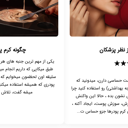
ز نظر پزشکان
چگونه کرم پو
یکی از مهم ترین جنبه های هر
★★
طبق میکاپی که داریم انجام می
سلیقه اون لحظمون میخوایم که می
ست حساسی دارن، میدونید که
پودری که همیشه استفاده میکنیم
 بهداشتی) رو استفاده کنید چرا
میشه گفت، تلاش ما
شون بده ، حالا این واکنش
ش، سوزش پوست، ایجاد آکنه ،
 کرم پودرها جزو حساس ت...