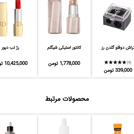
راش دوقلو گلدن رز
کانتور استیکی شیگلم
رژ لب دیور
★★★★★
1,778,000 تومن
10,425,000 تومن
(4)
339,000 تومن
محصولات مرتبط