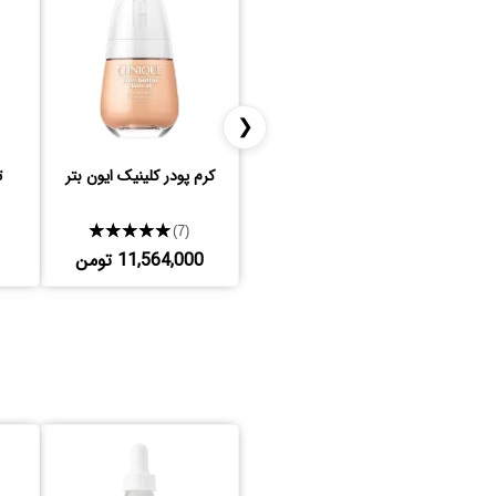
❮
کرم پودر کلینیک ایون بتر
ت
★★★★★
(7)
11,564,000 تومن