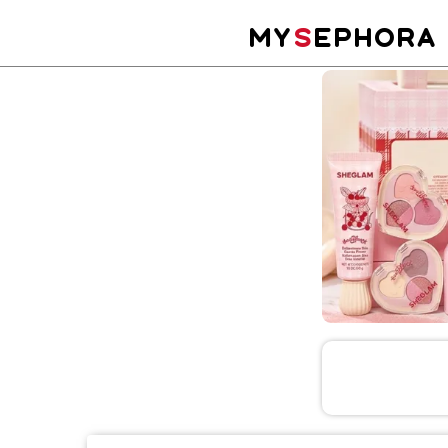
MY
S
EPHORA