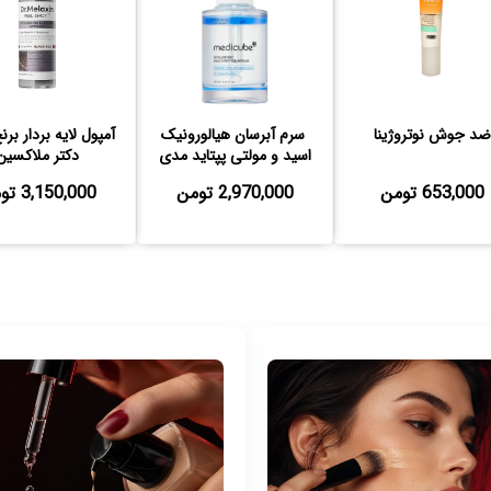
ضد جوش نوتروژینا
️ سرم آبرسان هیالورونیک
آمپول لایه بردار برن
اسید و مولتی پپتاید مدی
دکتر ملاکسین
کیوب
653,000 تومن
2,970,000 تومن
3,150,000 تومن