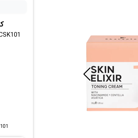
کر
m CSK101
K101