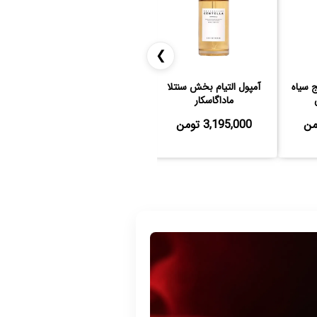
❯
ج سیاه
آمپول التیام بخش سنتلا
سرم ضد لک اکسیس وای
سرم
ماداگاسکار
مدل Dark Spot
پی
3,195,000 تومن
2,130,000 تومن