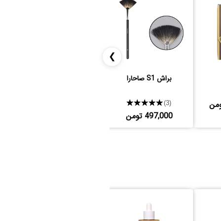
❯
براش S1 صاحارا
کرم پودر فنتی بیوتی
★★★★★
★★★★★
(8)
(3)
497,000 تومن
15,783,000 تومن