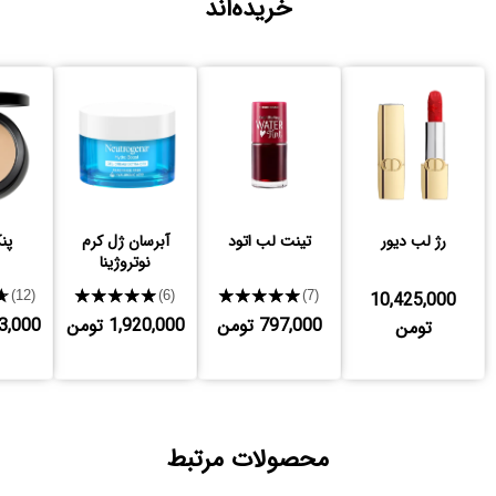
خریده‌اند
رژ لب دیور
تینت لب اتود
آبرسان ژل کرم
پن
نوتروژینا
★
★★★★★
★★★★★
10,425,000
(12)
(6)
(7)
797,000 تومن
1,920,000 تومن
,783,000
تومن
محصولات مرتبط