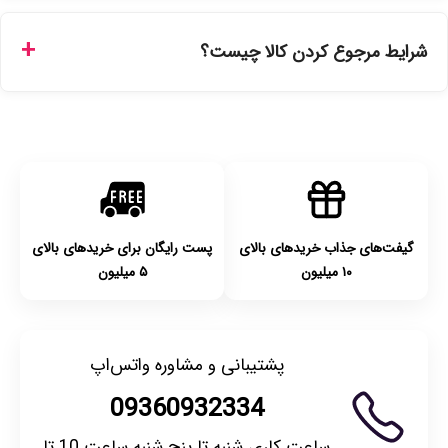
ارسال برای خریدهای بالای 5 تومان رایگان است. زمان تحویل در
تهران را میتوانید ارسال فوری همان روز یا هر روز کاری دیگر
شرایط مرجوع کردن کالا چیست؟
انتخاب کنید و برای شهرستان‌ها بین یک الی ۳ روز کاری از طریق
پست پیشتاز خواهد بود.
با توجه به بهداشتی بودن محصولات، مرجوعی تنها در صورت آکبند
بودن محصول و یا وجود نقص فنی/اشتباه در ارسال تا ۷ روز
امکان‌پذیر است. لطفا قبل از باز کردن پلمپ کالا، آن را بررسی
کنید.
گیفت‌های جذاب خریدهای بالای
پست رایگان برای خریدهای بالای
۱۰ میلیون
۵ میلیون
پشتیبانی و مشاوره واتس‌اپ
09360932334
ساعت کاری شنبه تا پنج شنبه ساعت 10 تا