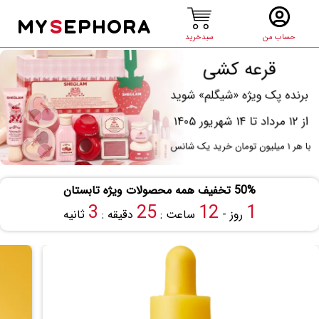
MY
S
EPHORA
حساب من
سبدخرید
50% تخفیف همه محصولات ویژه تابستان
2
25
12
1
روز -
ساعت :
دقیقه :
ثانیه