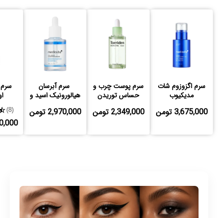
سرم اگزوزوم شات
سرم پوست چرب و
️ سرم آبرسان
سرم ن
مدیکیوب
حساس توریدن
هیالورونیک اسید و
او
بالانس فول
مولتی پپتاید مدی
3,675,000 تومن
2,349,000 تومن
2,970,000 تومن
★
(8)
کیوب
,980,000