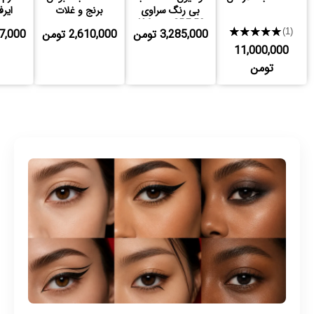
بی رنگ سراوی
برنج و غلات
ایرف
SPF 50 مدل AM
پروبیوتیک بیوتی
★★★★★
3,285,000 تومن
2,610,000 تومن
,997,000
(1)
آف جوسان
11,000,000
تومن