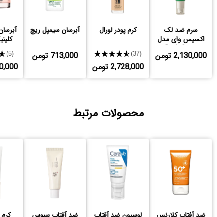
سرم ضد لک
کرم پودر لورال
آبرسان سیمپل ریچ
اکسیس وای مدل
کلینیک 0
Dark Spot
2,130,000 تومن
★★★★★
713,000 تومن
★
(5)
(37)
2,728,000 تومن
,800,000
محصولات مرتبط
ضد آفتاب کلارنس
لوسیون ضد آفتاب
ضد آفتاب سبوس
کرم 