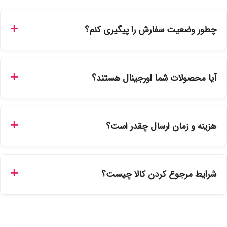
چطور وضعیت سفارش را پیگیری کنم؟
شما می‌توانید با ورود به حساب کاربری خود در بخش "سفارش‌های
من"، کد رهگیری پستی را دریافت کرده و یا از طریق پنل پیگیری
آیا محصولات شما اورجینال هستند؟
سفارشات در سایت، وضعیت لحظه‌ای مرسوله را مشاهده کنید.
بله، تمامی محصولات موجود در فروشگاه ما با ضمانت اصالت کالا
ارائه می‌شوند. محصولات آرایشی و بهداشتی مستقیماً از
هزینه و زمان ارسال چقدر است؟
نمایندگی‌های معتبر تهیه شده و دارای بچ‌کد قابل استعلام هستند.
ارسال برای خریدهای بالای 5 تومان رایگان است. زمان تحویل در
تهران را میتوانید ارسال فوری همان روز یا هر روز کاری دیگر
شرایط مرجوع کردن کالا چیست؟
انتخاب کنید و برای شهرستان‌ها بین یک الی ۳ روز کاری از طریق
پست پیشتاز خواهد بود.
با توجه به بهداشتی بودن محصولات، مرجوعی تنها در صورت آکبند
بودن محصول و یا وجود نقص فنی/اشتباه در ارسال تا ۷ روز
امکان‌پذیر است. لطفا قبل از باز کردن پلمپ کالا، آن را بررسی