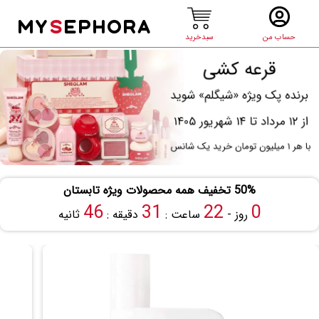
MY
S
EPHORA
حساب من
سبدخرید
50% تخفیف همه محصولات ویژه تابستان
46
31
22
0
روز -
ساعت :
دقیقه :
ثانیه