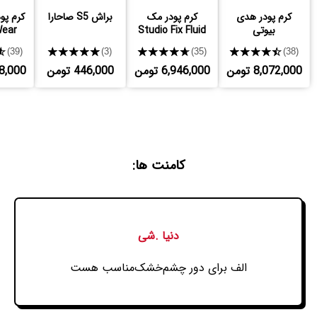
کرم پودر هدی
کرم پودر مک
براش S5 صاحارا
کرم پود
بیوتی
Studio Fix Fluid
Wear
★
★★★★★
★★★★★
★★★★★
(39)
(3)
(35)
(38)
8,072,000 تومن
6,946,000 تومن
446,000 تومن
,208,000
کامنت ها:
دنیا .شی
الف برای دور چشم‌خشک‌مناسب هست