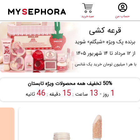
MY
S
EPHORA
حساب من
سبدخرید
50% تخفیف همه محصولات ویژه تابستان
46
15
13
1
روز -
ساعت :
دقیقه :
ثانیه