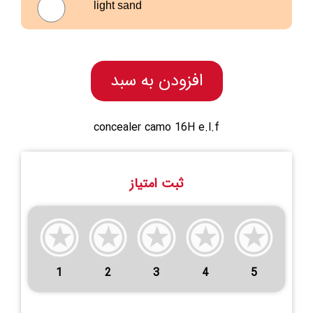
light sand
افزودن به سبد
concealer camo 16H e.l.f
ثبت امتیاز
1
2
3
4
5