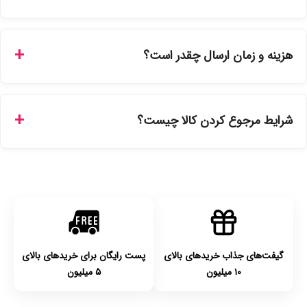
بله، تمامی محصولات موجود در فروشگاه ما با ضمانت اصالت کالا
ارائه می‌شوند. محصولات آرایشی و بهداشتی مستقیماً از
هزینه و زمان ارسال چقدر است؟
نمایندگی‌های معتبر تهیه شده و دارای بچ‌کد قابل استعلام هستند.
ارسال برای خریدهای بالای 5 تومان رایگان است. زمان تحویل در
تهران را میتوانید ارسال فوری همان روز یا هر روز کاری دیگر
شرایط مرجوع کردن کالا چیست؟
انتخاب کنید و برای شهرستان‌ها بین یک الی ۳ روز کاری از طریق
پست پیشتاز خواهد بود.
با توجه به بهداشتی بودن محصولات، مرجوعی تنها در صورت آکبند
بودن محصول و یا وجود نقص فنی/اشتباه در ارسال تا ۷ روز
امکان‌پذیر است. لطفا قبل از باز کردن پلمپ کالا، آن را بررسی
کنید.
گیفت‌های جذاب خریدهای بالای
پست رایگان برای خریدهای بالای
۱۰ میلیون
۵ میلیون