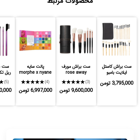
محصولات مرتبط
ست براش کاستل
ست براش مورف
پالت سایه
ست ب
ایلایت بامبو
rose away
morphe x nyane
ریل تکنیک
3,795,000 تومن
★★★★★
★★★★★
★
(5)
(4)
(3)
9,600,000 تومن
6,997,000 تومن
,300,000