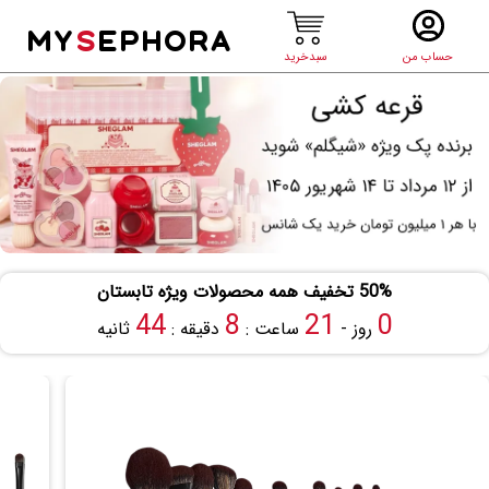
MY
S
EPHORA
حساب من
سبدخرید
50% تخفیف همه محصولات ویژه تابستان
43
8
21
0
روز -
ساعت :
دقیقه :
ثانیه