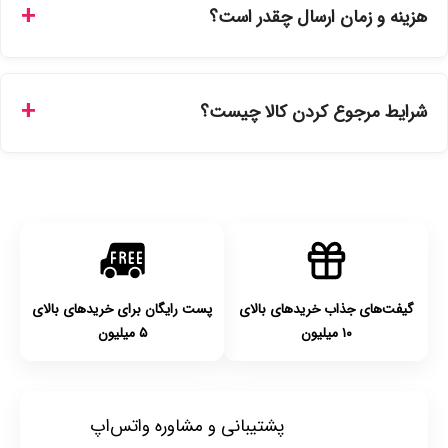
هزینه و زمان ارسال چقدر است؟
نمایندگی‌های معتبر تهیه شده و دارای بچ‌کد قابل استعلام هستند.
ارسال برای خریدهای بالای 5 تومان رایگان است. زمان تحویل در
تهران را میتوانید ارسال فوری همان روز یا هر روز کاری دیگر
شرایط مرجوع کردن کالا چیست؟
انتخاب کنید و برای شهرستان‌ها بین یک الی ۳ روز کاری از طریق
پست پیشتاز خواهد بود.
با توجه به بهداشتی بودن محصولات، مرجوعی تنها در صورت آکبند
بودن محصول و یا وجود نقص فنی/اشتباه در ارسال تا ۷ روز
امکان‌پذیر است. لطفا قبل از باز کردن پلمپ کالا، آن را بررسی
کنید.
گیفت‌های جذاب خریدهای بالای
پست رایگان برای خریدهای بالای
۱۰ میلیون
۵ میلیون
پشتیبانی و مشاوره واتس‌اپ