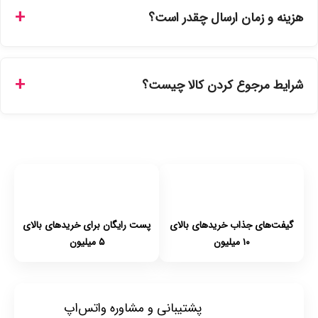
ارائه می‌شوند. محصولات آرایشی و بهداشتی مستقیماً از
هزینه و زمان ارسال چقدر است؟
نمایندگی‌های معتبر تهیه شده و دارای بچ‌کد قابل استعلام هستند.
ارسال برای خریدهای بالای 5 تومان رایگان است. زمان تحویل در
تهران را میتوانید ارسال فوری همان روز یا هر روز کاری دیگر
شرایط مرجوع کردن کالا چیست؟
انتخاب کنید و برای شهرستان‌ها بین یک الی ۳ روز کاری از طریق
پست پیشتاز خواهد بود.
با توجه به بهداشتی بودن محصولات، مرجوعی تنها در صورت آکبند
بودن محصول و یا وجود نقص فنی/اشتباه در ارسال تا ۷ روز
امکان‌پذیر است. لطفا قبل از باز کردن پلمپ کالا، آن را بررسی
کنید.
گیفت‌های جذاب خریدهای بالای
پست رایگان برای خریدهای بالای
۱۰ میلیون
۵ میلیون
پشتیبانی و مشاوره واتس‌اپ