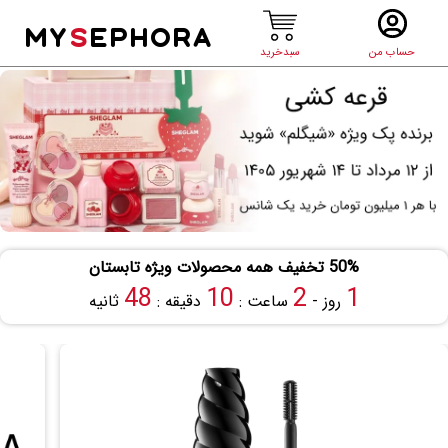
MY
S
EPHORA
حساب من
سبدخرید
50% تخفیف همه محصولات ویژه تابستان
47
10
2
1
روز -
ساعت :
دقیقه :
ثانیه