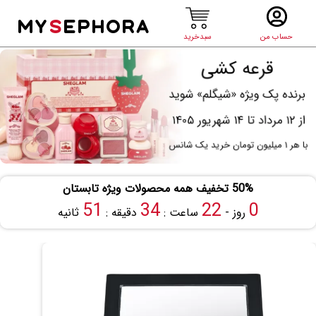
MY
S
EPHORA
حساب من
سبدخرید
50% تخفیف همه محصولات ویژه تابستان
50
34
22
0
روز -
ساعت :
دقیقه :
ثانیه