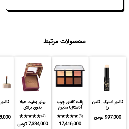
محصولات مرتبط
کانتور استیکی گلدن
پالت کانتور چرب
برنزر بنفیت هولا
کانتور
رز
آناستازیا مدیوم
بدون براش
997,000 تومن
★★★★★
★★★★★
,778,000
(4)
(3)
17,416,000
7,334,000 تومن