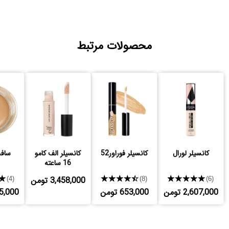
محصولات مرتبط
کانسیلر لورال
کانسیلر فوراور52
کانسیلر الف کامو
سافت
16 ساعته
★★★★★
★★★★★
3,458,000 تومن
★
(4)
(8)
(6)
2,607,000 تومن
653,000 تومن
,775,000