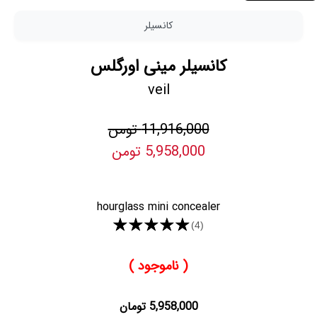
کانسیلر
کانسیلر مینی اورگلس
veil
11,916,000 تومن
5,958,000 تومن
hourglass mini concealer
★★★★★
(4)
( ناموجود )
5,958,000 تومان