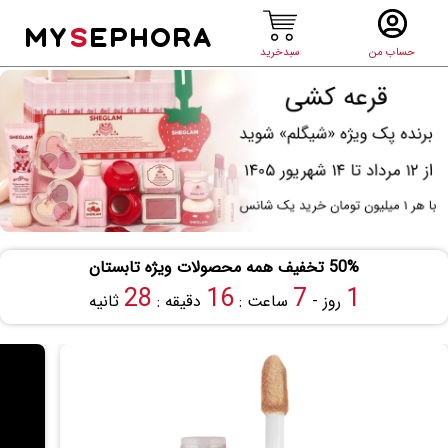
MY
S
EPHORA
حساب من
سبدخرید
50% تخفیف همه محصولات ویژه تابستان
27
16
7
1
روز -
ساعت :
دقیقه :
ثانیه