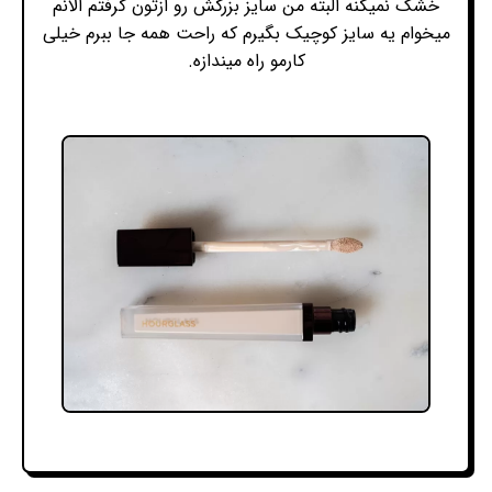
خشک نمیکنه البته من سایز بزرگش رو ازتون گرفتم الانم
میخوام یه سایز کوچیک بگیرم که راحت همه جا ببرم خیلی
کارمو راه میندازه.