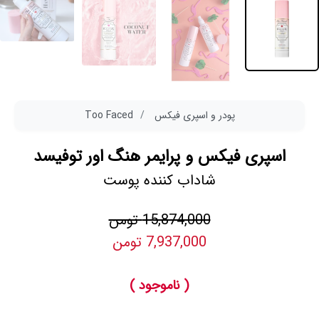
پودر و اسپری فیکس
Too Faced
اسپری فیکس و پرایمر هنگ اور توفیسد
شاداب کننده پوست
15,874,000 تومن
7,937,000 تومن
( ناموجود )