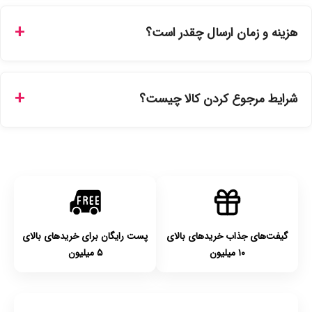
بله، تمامی محصولات موجود در فروشگاه ما با ضمانت اصالت کالا
ارائه می‌شوند. محصولات آرایشی و بهداشتی مستقیماً از
هزینه و زمان ارسال چقدر است؟
نمایندگی‌های معتبر تهیه شده و دارای بچ‌کد قابل استعلام هستند.
ارسال برای خریدهای بالای 5 تومان رایگان است. زمان تحویل در
تهران را میتوانید ارسال فوری همان روز یا هر روز کاری دیگر
شرایط مرجوع کردن کالا چیست؟
انتخاب کنید و برای شهرستان‌ها بین یک الی ۳ روز کاری از طریق
پست پیشتاز خواهد بود.
با توجه به بهداشتی بودن محصولات، مرجوعی تنها در صورت آکبند
بودن محصول و یا وجود نقص فنی/اشتباه در ارسال تا ۷ روز
امکان‌پذیر است. لطفا قبل از باز کردن پلمپ کالا، آن را بررسی
کنید.
گیفت‌های جذاب خریدهای بالای
پست رایگان برای خریدهای بالای
۱۰ میلیون
۵ میلیون