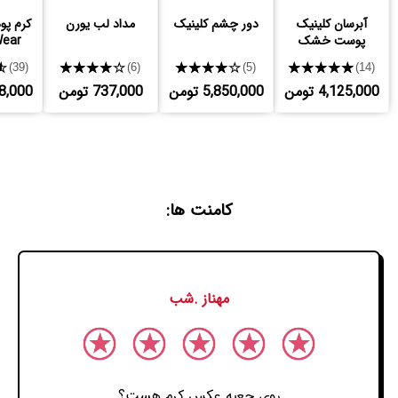
آبرسان کلینیک
دور چشم کلینیک
مداد لب یورن
کرم پود
پوست خشک
Wear
★
★★★★★
★★★★★
★★★★★
(39)
(6)
(5)
(14)
4,125,000 تومن
5,850,000 تومن
737,000 تومن
,208,000
کامنت ها:
مهناز .شب
روی جعبه عکس کرم هست؟