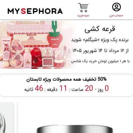
MY
S
EPHORA
حساب من
سبدخرید
50% تخفیف همه محصولات ویژه تابستان
45
11
20
0
روز -
ساعت :
دقیقه :
ثانیه