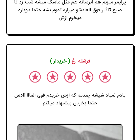
پرایمر میزنم هم ابرسانه هم مثل ماسک میشه شب زد تا
صبح تاثیر فوق العادشو میزاره تموم بشه حتما دوباره
میخرم ازش
فرشته .غ
( خریدار )
یادم نمیاد شیشه چندمه که ازش خریدم فوق العاااااادس
حتما بخرین پیشنهاد میکنم