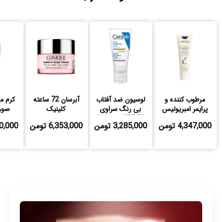
مرطوب کننده و
لوسیون ضد آفتاب
آبرسان 72 ساعته
کرم م
پرایمر امبریولیس
بی رنگ سراوی
کلینیک
صور
SPF 50 مدل AM
اتودر
4,347,000 تومن
3,285,000 تومن
6,353,000 تومن
,720,000