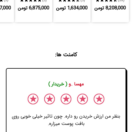
8,208,000 تومن
1,634,000 تومن
6,875,000 تومن
,997,000
کامنت ها:
مهسا .و
( خریدار )
بنظر من ارزش خریدن رو داره. چون تاثیر خیلی خوبی روی
بافت پوست میزاره.