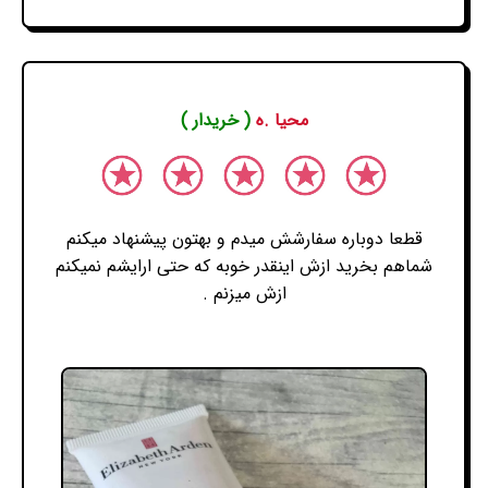
محیا .ه
( خریدار )
قطعا دوباره سفارشش میدم و بهتون پیشنهاد میکنم
شماهم بخرید ازش اینقدر خوبه که حتی ارایشم نمیکنم
ازش میزنم .