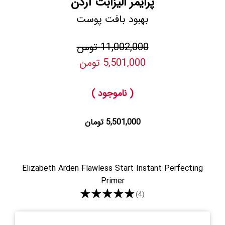
پرایمر الیزابت آردن
بهبود بافت پوست
11,002,000 تومن
5,501,000 تومن
( ناموجود )
5,501,000 تومان
Elizabeth Arden Flawless Start Instant Perfecting
Primer
★★★★★
(4)