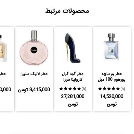
محصولات مرتبط
عطر ورساچه
عطر گود گرل
عطر لالیک ستین
عطر 
پورهوم 100 میل
کارولینا هررا
پ
★★★★★
★★★★★
8,415,000 تومن
,580,000
(5)
(5)
27,281,000
14,520,000
تومن
تومن