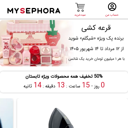
MY
S
EPHORA
حساب من
سبدخرید
50% تخفیف همه محصولات ویژه تابستان
13
13
15
0
روز -
ساعت :
دقیقه :
ثانیه