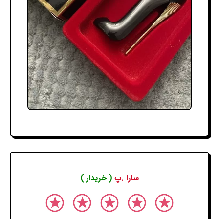
سارا .پ
( خریدار )