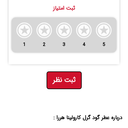
ثبت امتیاز
1
2
3
4
5
ثبت نظر
درباره عطر گود گرل کارولینا هررا :