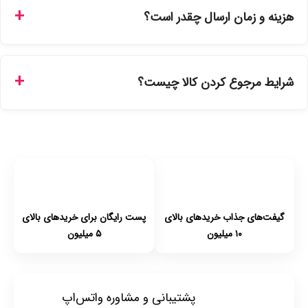
ارائه می‌شوند. محصولات آرایشی و بهداشتی مستقیماً از
هزینه و زمان ارسال چقدر است؟
نمایندگی‌های معتبر تهیه شده و دارای بچ‌کد قابل استعلام هستند.
ارسال برای خریدهای بالای 5 تومان رایگان است. زمان تحویل در
تهران را میتوانید ارسال فوری همان روز یا هر روز کاری دیگر
شرایط مرجوع کردن کالا چیست؟
انتخاب کنید و برای شهرستان‌ها بین یک الی ۳ روز کاری از طریق
پست پیشتاز خواهد بود.
با توجه به بهداشتی بودن محصولات، مرجوعی تنها در صورت آکبند
بودن محصول و یا وجود نقص فنی/اشتباه در ارسال تا ۷ روز
امکان‌پذیر است. لطفا قبل از باز کردن پلمپ کالا، آن را بررسی
کنید.
گیفت‌های جذاب خریدهای بالای
پست رایگان برای خریدهای بالای
۱۰ میلیون
۵ میلیون
پشتیبانی و مشاوره واتس‌اپ